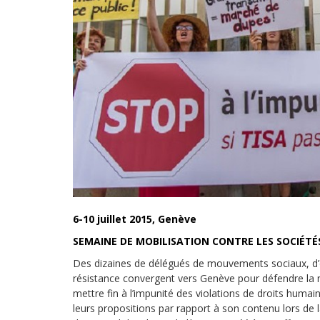
Droit au
développement
Diff
Par pays
Déclarations à l’ONU
Conférences
Archives à
disposition
6-10 juillet 2015, Genève
SEMAINE DE MOBILISATION CONTRE LES SOCIÉT
Des dizaines de délégués de mouvements sociaux, d
résistance convergent vers Genève pour défendre la n
mettre fin à l’impunité des violations de droits huma
leurs propositions par rapport à son contenu lors de