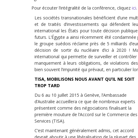
Pour écouter l’intégralité de la conférence, cliquez
.
ici
Les sociétés transnationales bénéficient d’une mul
et de traités d’investissements qui défendent l
international les États pour toute décision publique
futurs. L’Égypte a ainsi récemment été condamnée 
le groupe suédois réclame près de 5 milliards d’
décision de sortir du nucléaire d’ici à 2020 ! 
international qui permette de surveiller et contrôle
manquement à leurs obligations, de violations des 
bien souvent l’impunité qui prévaut, en particulier l
TISA,
MOBILISONS NOUS AVANT QU’IL NE SOIT
TROP TARD
Du 6 au 10 juillet 2015 à Genève, l’Ambassade
d’Australie accueillera ce que de nombreux experts
présentent comme des négociations finalisant la
première mouture de l’Accord sur le Commerce des
Services (TISA).
C’est maintenant généralement admis, cet accord
devrait aboutir à une libéralisation de la plupart des