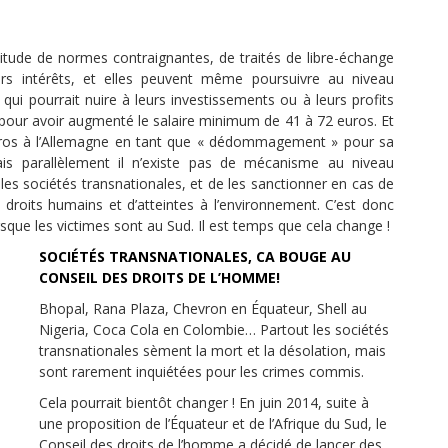
titude de normes contraignantes, de traités de libre-échange
eurs intérêts, et elles peuvent même poursuivre au niveau
 qui pourrait nuire à leurs investissements ou à leurs profits
pour avoir augmenté le salaire minimum de 41 à 72 euros. Et
euros à l’Allemagne en tant que « dédommagement » pour sa
Mais parallèlement il n’existe pas de mécanisme au niveau
r les sociétés transnationales, et de les sanctionner en cas de
droits humains et d’atteintes à l’environnement. C’est donc
orsque les victimes sont au Sud. Il est temps que cela change !
SOCIÉTÉS TRANSNATIONALES, CA BOUGE AU
CONSEIL DES DROITS DE L’HOMME!
Bhopal, Rana Plaza, Chevron en Équateur, Shell au
Nigeria, Coca Cola en Colombie… Partout les sociétés
transnationales sèment la mort et la désolation, mais
sont rarement inquiétées pour les crimes commis.
Cela pourrait bientôt changer ! En juin 2014, suite à
une proposition de l’Équateur et de l’Afrique du Sud, le
Conseil des droits de l’homme a décidé de lancer des