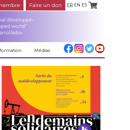
membre
Faire un don
FR
EN
ES
mal développé»
oped world"
arrollado»
nformation
Médias
Espace médias
Revue de presse