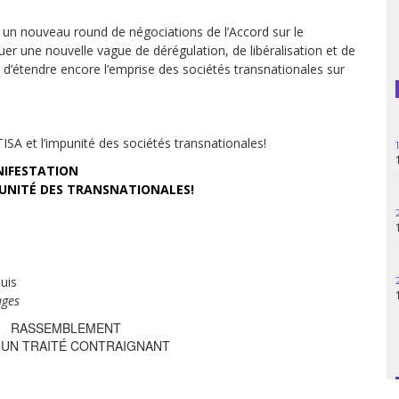
Guatemala
 un nouveau round de négociations de l’Accord sur le
 une nouvelle vague de dérégulation, de libéralisation et de
Haïti
t d’étendre encore l’emprise des sociétés transnationales sur
Madagascar
SA et l’impunité des sociétés transnationales!
Nigeria
IFESTATION
Palestine
PUNITÉ DES TRANSNATIONALES!
Pérou
Syrie
uis
ages
Turquie
RASSEMBLEMENT
 UN TRAITÉ CONTRAIGNANT
Venezuela