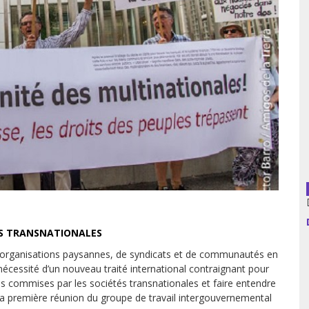
usion librairies
Cahiers critiques
Argentine
Bolivie
Brésil
Chili
Colombie
Cuba
ÉS TRANSNATIONALES
Equateur
’organisations paysannes, de syndicats et de communautés en
Espagne
écessité d’un nouveau traité international contraignant pour
ins commises par les sociétés transnationales et faire entendre
France
 la première réunion du groupe de travail intergouvernemental