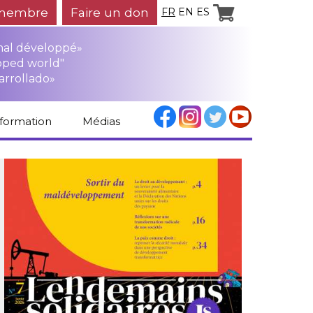
membre
Faire un don
FR
EN
ES
mal développé»
oped world"
arrollado»
nformation
Médias
Espace médias
Revue de presse