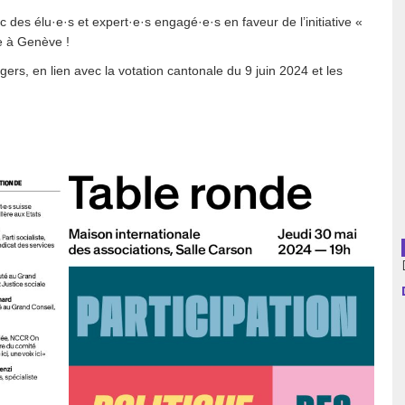
es élu·e·s et expert·e·s engagé·e·s en faveur de l’initiative «
usion librairies
Cahiers critiques
ve à Genève !
Argentine
angers, en lien avec la votation cantonale du 9 juin 2024 et les
Bolivie
Brésil
Chili
Colombie
Cuba
Equateur
Espagne
France