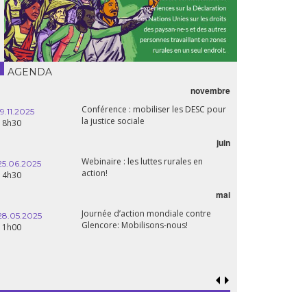
AGENDA
novembre
Conférence : mobiliser les DESC pour
19.11.2025
la justice sociale
18h30
juin
Webinaire : les luttes rurales en
25.06.2025
action!
14h30
mai
Journée d’action mondiale contre
28.05.2025
Glencore: Mobilisons-nous!
11h00