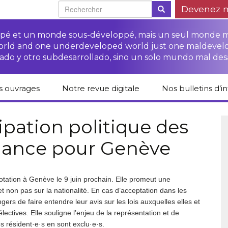
Devenez 
oppé et un monde sous-développé, mais un seul monde 
world and one underdeveloped world just one maldevel
ado y otro subdesarrollado, sino un solo mundo mal des
s ouvrages
Notre revue digitale
Nos bulletins d’i
alogue des livres
Campagne
Une revue digitale
 CETIM
“Protéger les droits
pour un autre
ipation politique des
des paysan.nes”
développement
chance pour Genève
liCETIM
Campagne Stop à
Accès à la justice
l’impunité des
Lendemains
pour les paysan.nes
sociétés
solidaires dans les
sées d’hier pour
transnationales (STN)
médias
main
Autres documents
à votation à Genève le 9 juin prochain. Elle promeut une
Fiches de formation
et liens
sur les droits des
Accès à la justice
t non pas sur la nationalité. En cas d’acceptation dans les
s-série
paysan.nes
pour les victimes des
gers de faire entendre leur avis sur les lois auxquelles elles et
STN
lectives. Elle souligne l’enjeu de la représentation et de
lications droits
Collection droits
 résident·e·s en sont exclu·e·s.
mains
humains