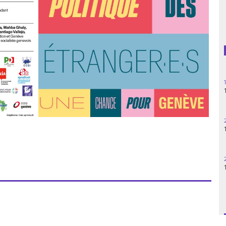
Guatemala
Haïti
Madagascar
Nigeria
Palestine
Pérou
Syrie
Turquie
Venezuela