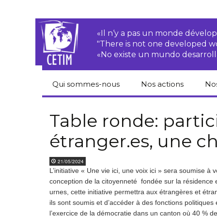
«Il n‘y a pas un monde dével
"There is not one developed 
«No existe un mundo desarroll
Qui sommes-nous
Nos actions
No
CETIM
Droits des
Cat
paysan.nes
du
Table ronde: partic
Équipe
étranger.es, une 
Sociétés
Pub
transnationales
Newsletters
Pen
21/05/2024
Justice
de
L’initiative « Une vie ici, une voix ici » sera soumise 
Rapports d’activités
environnementale
conception de la citoyenneté fondée sur la résidence e
Hor
urnes, cette initiative permettra aux étrangères et étran
Statuts
Droits économiques,
sociaux et culturels
ils sont soumis et d’accéder à des fonctions politiques é
Pub
l’exercice de la démocratie dans un canton où 40 % des
hu