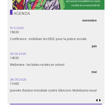
AGENDA
novembre
21.05.
20h00
19.11.2025
18h30
Premiè
Conférence : mobiliser les DESC pour la justice sociale
06.05.
juin
14:30
25.06.2025
WEBINA
14h30
aliment
Webinaire : les luttes rurales en action!
mai
15.04.
18h30
28.05.2025
11h00
Les mul
Quels e
Journée d’action mondiale contre Glencore: Mobilisons-nous!