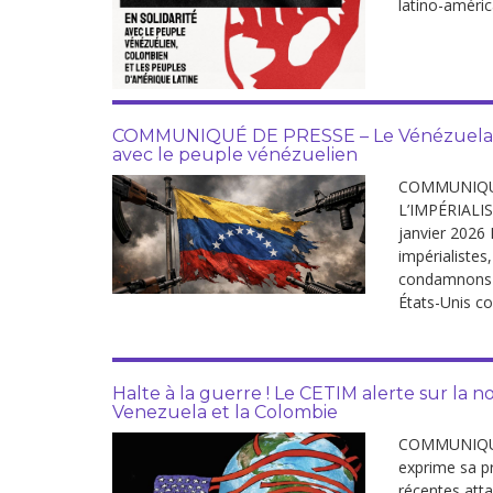
latino-améric
Droit au
développement
Diff
Par pays
Déclarations à l’ONU
COMMUNIQUÉ DE PRESSE – Le Vénézuela sous
avec le peuple vénézuelien
Conférences
COMMUNIQUE
L’IMPÉRIALI
Archives à
janvier 2026
disposition
impérialistes,
condamnons av
États-Unis co
Halte à la guerre ! Le CETIM alerte sur la 
Venezuela et la Colombie
COMMUNIQUE 
exprime sa p
récentes atta