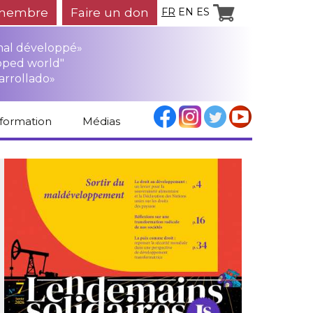
membre
Faire un don
FR
EN
ES
mal développé»
oped world"
arrollado»
nformation
Médias
Espace médias
Revue de presse