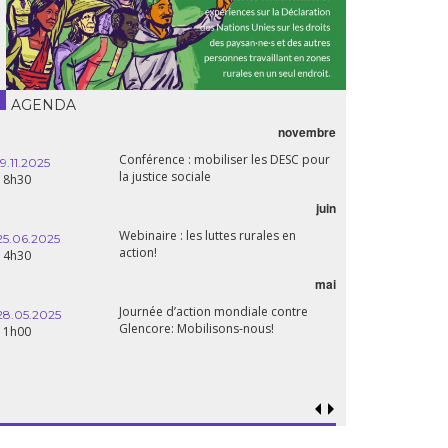
AGENDA
novembre
Conférence : mobiliser les DESC pour
19.11.2025
la justice sociale
18h30
juin
Webinaire : les luttes rurales en
25.06.2025
action!
14h30
mai
Journée d’action mondiale contre
28.05.2025
Glencore: Mobilisons-nous!
11h00