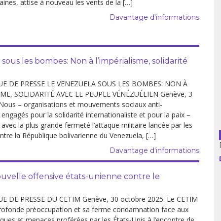
aines, attise à nouveau les vents de la […]
Davantage d'informations
usion librairies
Cahiers critiques
Argentine
Bolivie
 les bombes: Non à l’impérialisme, solidarité
Brésil
 DE PRESSE LE VENEZUELA SOUS LES BOMBES: NON À
SME, SOLIDARITÉ AVEC LE PEUPLE VÉNÉZUÉLIEN Genève, 3
Chili
 Nous – organisations et mouvements sociaux anti-
 engagés pour la solidarité internationaliste et pour la paix –
Colombie
ec la plus grande fermeté l’attaque militaire lancée par les
ntre la République bolivarienne du Venezuela, […]
Cuba
Davantage d'informations
Equateur
nouvelle offensive états-unienne contre le
Espagne
DE PRESSE DU CETIM Genève, 30 octobre 2025. Le CETIM
rofonde préoccupation et sa ferme condamnation face aux
France
ques et menaces proférées par les États-Unis à l’encontre de