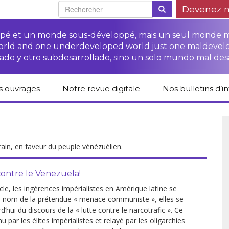
Devenez 
oppé et un monde sous-développé, mais un seul monde 
world and one underdeveloped world just one maldevel
ado y otro subdesarrollado, sino un solo mundo mal des
s ouvrages
Notre revue digitale
Nos bulletins d’i
alogue des livres
Campagne
Une revue digitale
 CETIM
“Protéger les droits
pour un autre
des paysan.nes”
développement
liCETIM
Campagne Stop à
rain, en faveur du peuple vénézuélien.
Accès à la justice
l’impunité des
Lendemains
pour les paysan.nes
sociétés
solidaires dans les
sées d’hier pour
transnationales (STN)
médias
main
Autres documents
 contre le Venezuela!
Fiches de formation
et liens
ècle, les ingérences impérialistes en Amérique latine se
sur les droits des
Accès à la justice
s-série
paysan.nes
pour les victimes des
 au nom de la prétendue « menace communiste », elles se
STN
d’hui du discours de la « lutte contre le narcotrafic ». Ce
lications droits
Collection droits
u par les élites impérialistes et relayé par les oligarchies
mains
humains