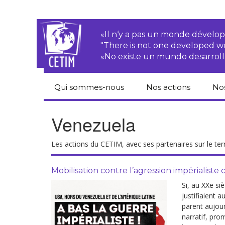
«Il n‘y a pas un monde dével
"There is not one developed 
«No existe un mundo desarroll
Qui sommes-nous
Nos actions
No
CETIM
Droits des
Cat
Venezuela
paysan.nes
du
Équipe
Sociétés
Pub
Les actions du CETIM, avec ses partenaires sur le ter
transnationales
Newsletters
Pen
Justice
de
Mobilisation contre l’agression impérialiste
Rapports d’activités
environnementale
Si, au XXe si
Hor
justifiaient
Statuts
Droits économiques,
parent aujour
sociaux et culturels
Pub
narratif, prom
hu