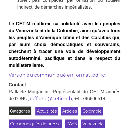
soient pas complices, par omission ou soutien
indirect, de démarches impérialistes.
Le CETIM réaffirme sa solidarité avec les peuples
du Venezuela et de la Colombie, ainsi qu’avec tous
les peuples d’Amérique latine et des Caraïbes qui,
par leurs choix démocratiques et souverains,
cherchent à tracer une voie de développement
autodéterminé, pacifique et dans le respect du
multilatéralisme.
Version du communiqué en format .pdf ici
Contact
Raffaele Morgantini, Représentant du CETIM auprès
raffaele@cetim.ch
de l’ONU,
, +41796606514
Catégories
Actualités
Articles
Colombie
Communiqués de presse
PAYS
Venezuela