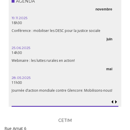
AGENDA
novembre
21.05.
20h00
19.11.2025
18h30
Premiè
Conférence : mobiliser les DESC pour la justice sociale
06.05.
juin
14:30
25.06.2025
WEBINA
14h30
aliment
Webinaire : les luttes rurales en action!
mai
15.04.
18h30
28.05.2025
11h00
Les mul
Quels e
Journée d’action mondiale contre Glencore: Mobilisons-nous!
CETIM
Rue Amat 6