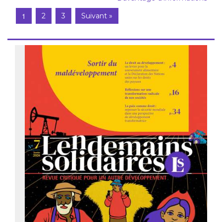
1
2
3
Suivant »