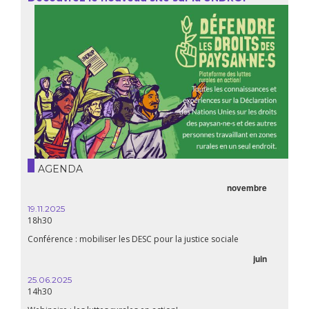
AGENDA
novembre
21.05.
20h00
19.11.2025
18h30
Premiè
Conférence : mobiliser les DESC pour la justice sociale
06.05.
juin
14:30
25.06.2025
WEBINA
14h30
aliment