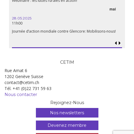
Webinaire : les luttes rurales en action!
mai
15.04.
18h30
28.05.2025
11h00
Les mul
Quels e
Journée d’action mondiale contre Glencore: Mobilisons-nous!
CETIM
Rue Amat 6
1202 Genève Suisse
contact@cetim.ch
Tél. +41 (0)22 731 59 63
Nous contacter
Rejoignez-Nous
Nos newsletters
Devenez membre