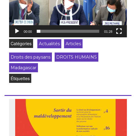
00:00
01:28
Catégories
Actualités
Articles
Droits des paysans
DROITS HUMAINS
Madagascar
Étiquettes