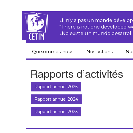
«Il n‘y a pas un monde dével
"There is not one developed 
«No existe un mundo desarroll
Qui sommes-nous
Nos actions
No
CETIM
Droits des
Cat
Rapports d’activités
paysan.nes
du
Équipe
Sociétés
Pub
Rapport annuel 2025
transnationales
Newsletters
Pen
Rapport annuel 2024
Justice
de
Rapports d’activités
environnementale
Rapport annuel 2023
Hor
Statuts
Droits économiques,
sociaux et culturels
Pub
hu