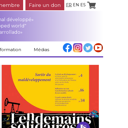
membre
Faire un don
FR
EN
ES
mal développé»
oped world"
arrollado»
nformation
Médias
Espace médias
Revue de presse