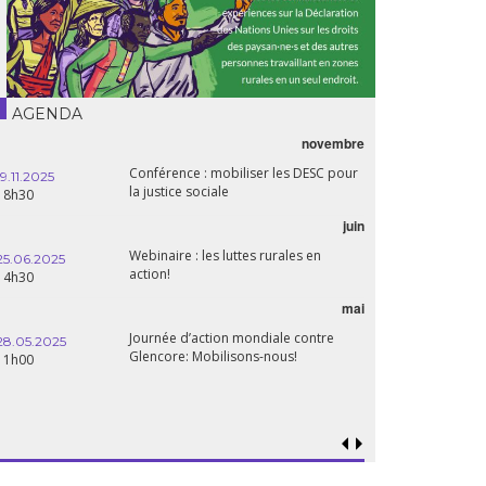
AGENDA
novembre
Conférence : mobiliser les DESC pour
19.11.2025
la justice sociale
18h30
juin
Webinaire : les luttes rurales en
25.06.2025
action!
14h30
mai
Journée d’action mondiale contre
28.05.2025
Glencore: Mobilisons-nous!
11h00