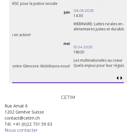
06.05.2025
14:30
WEBINAIRE: Luttes rurales en action. Pour des systèmes
alimentaires justes et durables!
avril
15.04.2025
18h30
Les multinationales au coeur d’un nouvel âge de l’impérialisme.
Quels enjeux pour leur régulation ?
CETIM
Rue Amat 6
1202 Genève Suisse
contact@cetim.ch
Tél. +41 (0)22 731 59 63
Nous contacter