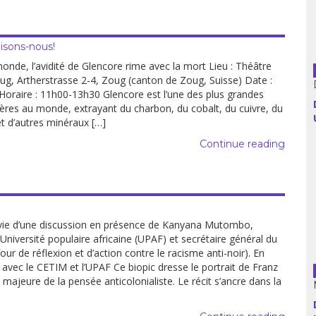
Guatemala
isons-nous!
Haïti
monde, l’avidité de Glencore rime avec la mort Lieu : Théâtre
ug, Artherstrasse 2-4, Zoug (canton de Zoug, Suisse) Date :
Madagascar
Horaire : 11h00-13h30 Glencore est l’une des plus grandes
ères au monde, extrayant du charbon, du cobalt, du cuivre, du
Nigeria
et d’autres minéraux […]
Continue reading
Palestine
Pérou
Syrie
vie d’une discussion en présence de Kanyana Mutombo,
l’Université populaire africaine (UPAF) et secrétaire général du
Turquie
ur de réflexion et d’action contre le racisme anti-noir). En
 avec le CETIM et l’UPAF Ce biopic dresse le portrait de Franz
Venezuela
 majeure de la pensée anticolonialiste. Le récit s’ancre dans la