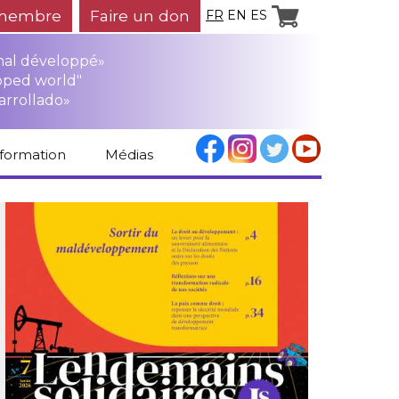
membre
Faire un don
FR
EN
ES
mal développé»
oped world"
arrollado»
nformation
Médias
Espace médias
Revue de presse