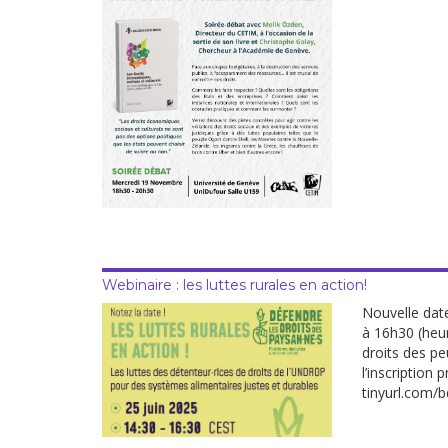
Droit au
développement
Diff
Par pays
Déclarations à l’ONU
Conférences
Archives à
disposition
Webinaire : les luttes rurales en action!
Nouvelle dat
à 16h30 (heu
droits des pe
l’inscription 
tinyurl.com/