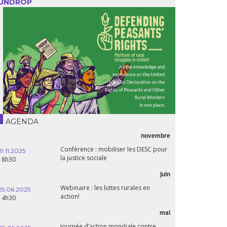
UNDROP
AGENDA
Première du biopic “Fanon”
21.05.2025
20h00
WEBINAIRE: Luttes rurales en action.
06.05.2025
Pour des systèmes alimentaires justes
14:30
et durables!
avril
Les multinationales au coeur d’un
15.04.2025
nouvel âge de l’impérialisme. Quels
18h30