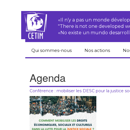
«Il n‘y a pas un monde dével
"There is not one developed 
«No existe un mundo desarroll
Qui sommes-nous
Nos actions
No
CETIM
Droits des
Cat
paysan.nes
du
Agenda
Équipe
Sociétés
Pub
transnationales
Newsletters
Conférence : mobiliser les DESC pour la justice so
Pen
Justice
de
Rapports d’activités
environnementale
Hor
Statuts
Droits économiques,
sociaux et culturels
Pub
hu