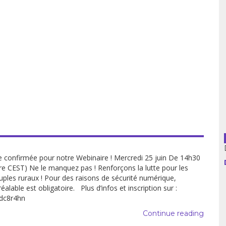
usion librairies
Cahiers critiques
Argentine
Bolivie
Brésil
Chili
Colombie
Cuba
e confirmée pour notre Webinaire ! Mercredi 25 juin De 14h30
re CEST) Ne le manquez pas ! Renforçons la lutte pour les
Equateur
uples ruraux ! Pour des raisons de sécurité numérique,
préalable est obligatoire. Plus d’infos et inscription sur :
Espagne
bdc8r4hn
Continue reading
France