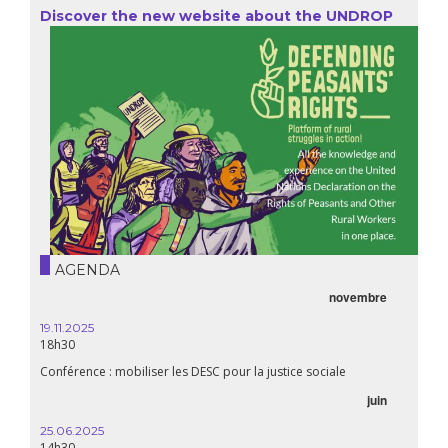
Discover the new website about the UNDROP
AGENDA
novembre
21.05.
20h00
19.11.2025
18h30
Premiè
Conférence : mobiliser les DESC pour la justice sociale
06.05.
juin
14:30
25.06.2025
WEBINAI
14h30