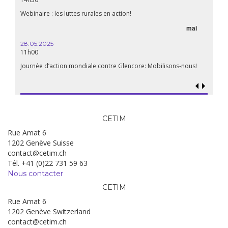
aliment
Webinaire : les luttes rurales en action!
mai
15.04.
18h30
28.05.2025
11h00
Les mul
Quels e
Journée d’action mondiale contre Glencore: Mobilisons-nous!
CETIM
Rue Amat 6
1202 Genève Suisse
contact@cetim.ch
Tél. +41 (0)22 731 59 63
Nous contacter
CETIM
Rue Amat 6
1202 Genève Switzerland
contact@cetim.ch