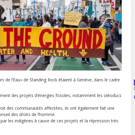
usion librairies
Cahiers critiques
Argentine
Bolivie
Brésil
Chili
Colombie
rs de l’Eau» de Standing Rock étaient à Genève, dans le cadre
Cuba
ement des projets d’énergies fossiles, notamment les oléoducs
Equateur
droit des communautés affectées, ils ont également fait une
onseil des droits de l’homme.
Espagne
e par les indigènes à cause de ces projets et la répression très
France