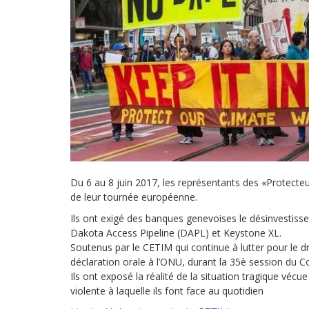
Droit au
développement
Diff
Par pays
Déclarations à l’ONU
Conférences
Archives à
disposition
Du 6 au 8 juin 2017, les représentants des «Protecteu
de leur tournée européenne.
Ils ont exigé des banques genevoises le désinvestiss
Dakota Access Pipeline (DAPL) et Keystone XL.
Soutenus par le CETIM qui continue à lutter pour le 
déclaration orale à l’ONU, durant la 35è session du C
Ils ont exposé la réalité de la situation tragique vécu
violente à laquelle ils font face au quotidien