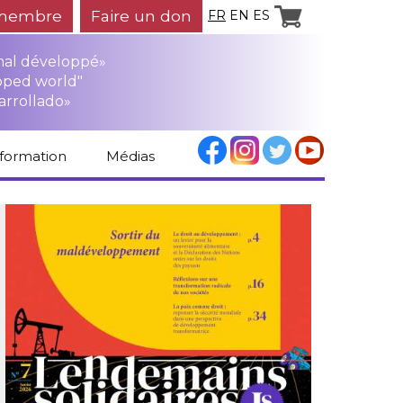
membre
Faire un don
FR
EN
ES
mal développé»
oped world"
arrollado»
nformation
Médias
Espace médias
Revue de presse