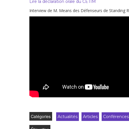
Lire la déclaration orale du CETIM
Interview de M. Means des Défenseurs de Standing Ro
Catégories
Actualités
Articles
Conférences