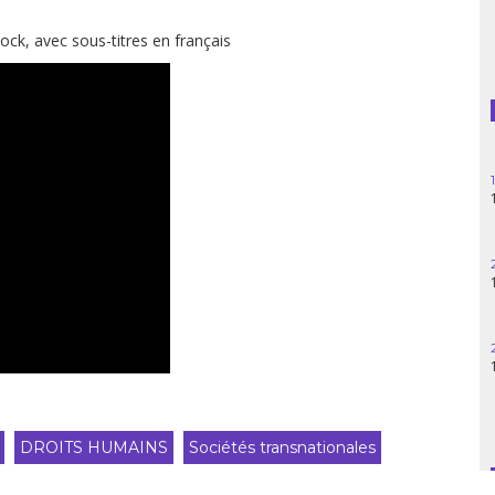
Guatemala
ck, avec sous-titres en français
Haïti
Madagascar
Nigeria
Palestine
Pérou
Syrie
Turquie
Venezuela
DROITS HUMAINS
Sociétés transnationales