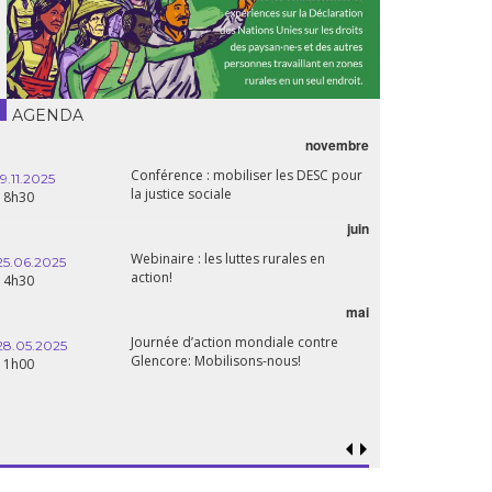
AGENDA
novembre
Conférence : mobiliser les DESC pour
19.11.2025
la justice sociale
18h30
juin
Webinaire : les luttes rurales en
25.06.2025
action!
14h30
mai
Journée d’action mondiale contre
28.05.2025
Glencore: Mobilisons-nous!
11h00