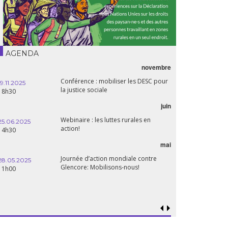
AGENDA
novembre
Conférence : mobiliser les DESC pour
19.11.2025
la justice sociale
18h30
juin
Webinaire : les luttes rurales en
25.06.2025
action!
14h30
mai
Journée d’action mondiale contre
28.05.2025
Glencore: Mobilisons-nous!
11h00