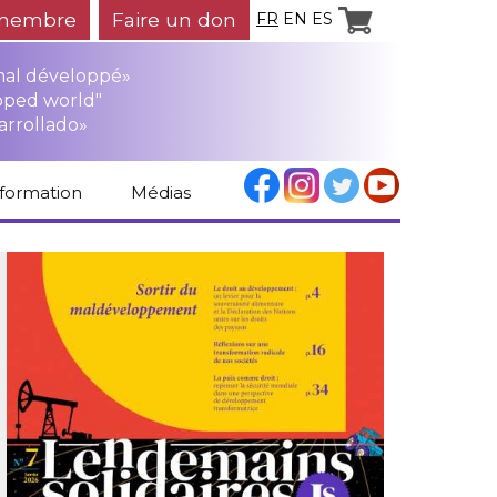
membre
Faire un don
FR
EN
ES
mal développé»
oped world"
arrollado»
nformation
Médias
Espace médias
Revue de presse