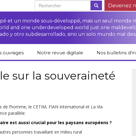
Devenez 
oppé et un monde sous-développé, mais un seul monde 
world and one underdeveloped world just one maldevel
ado y otro subdesarrollado, sino un solo mundo mal des
s ouvrages
Notre revue digitale
Nos bulletins d’i
alogue des livres
Campagne
Une revue digitale
 CETIM
“Protéger les droits
pour un autre
e sur la souveraineté
des paysan.nes”
développement
liCETIM
Campagne Stop à
Accès à la justice
l’impunité des
Lendemains
pour les paysan.nes
sociétés
solidaires dans les
sées d’hier pour
transnationales (STN)
médias
main
Autres documents
s de l’homme, le CETIM, FIAN International et La Vía
Fiches de formation
et liens
sur les droits des
Accès à la justice
nce parallèle:
s-série
paysan.nes
pour les victimes des
STN
taire est aussi crucial pour les paysans européens ?
lications droits
Collection droits
utres personnes travaillant en milieu rural
mains
humains