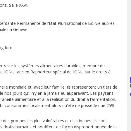
ns, Salle XXVII
usion librairies
Cahiers critiques
Argentine
entante Permanente de l’État Plurinational de Bolivie auprès
onales à Genève
Bolivie
Brésil
Kingdom
Chili
perts sur les systèmes alimentaires durables, membre du
 l’ONU, ancien Rapporteur spécial de l’ONU sur le droits à
Colombie
Cuba
chelle mondiale et, avec leur famille, ils représentent un tiers de
de nos jours qu’il n’y en a jamais eu auparavant. Les paysans
raneité alimentaire et à la réalisation du droit à l’alimentation.
Equateur
ents consommés localement alors qu’elle ne possède que 25%
Espagne
ie des groupes les plus vulnérables et discriminés. Ils sont
France
rs droits humains et souffrent de façon disproportionnée de la