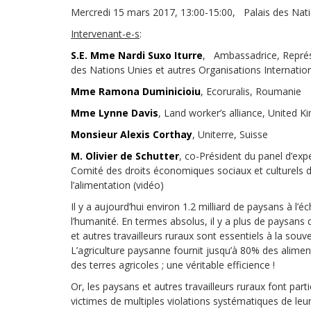
Droit au
Mercredi 15 mars 2017, 13:00-15:00, Palais des Natio
développement
Diff
Intervenant-e-s
:
Par pays
S.E. Mme Nardi Suxo Iturre
,
Ambassadrice,
Représ
des Nations Unies et autres Organisations Internati
Déclarations à l’ONU
Mme Ramona Duminicioiu
, Ecoruralis, Roumanie
Conférences
Mme Lynne Davis
, Land worker’s alliance, United 
Monsieur Alexis Corthay
, Uniterre, Suisse
Archives à
disposition
M. Olivier de Schutter
, co-Président du panel d’ex
Comité des droits économiques sociaux et culturels de
l’alimentation (vidéo)
Il y a aujourd’hui environ 1.2 milliard de paysans à l’é
l’humanité. En termes absolus, il y a plus de paysans 
et autres travailleurs ruraux sont essentiels à la souve
L’agriculture paysanne fournit jusqu’à 80% des alim
des terres agricoles ; une véritable efficience !
Or, les paysans et autres travailleurs ruraux font part
victimes de multiples violations systématiques de leu