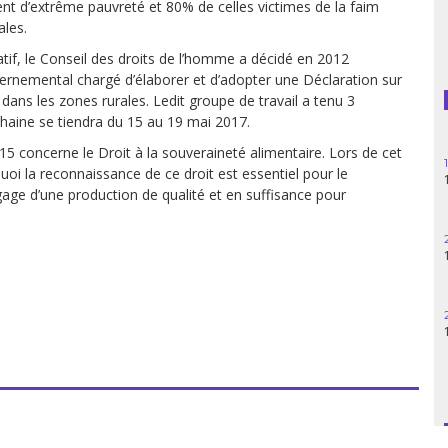
ent d’extrême pauvreté et 80% de celles victimes de la faim
ales.
Guatemala
if, le Conseil des droits de l’homme a décidé en 2012
Haïti
vernemental chargé d’élaborer et d’adopter une Déclaration sur
 dans les zones rurales. Ledit groupe de travail a tenu 3
Madagascar
chaine se tiendra du 15 au 19 mai 2017.
le 15 concerne le Droit à la souveraineté alimentaire. Lors de cet
Nigeria
oi la reconnaissance de ce droit est essentiel pour le
gage d’une production de qualité et en suffisance pour
Palestine
Pérou
Syrie
Turquie
Venezuela