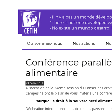
«Il n‘y a pas un monde dével
"There is not one developed 
«No existe un mundo desarroll
Qui sommes-nous
Nos actions
No
CETIM
Droits des
Cat
paysan.nes
du
Conférence parallèl
Équipe
alimentaire
Sociétés
Pub
transnationales
Newsletters
Pen
04/04/2017
Justice
de
A l’occasion de la 34
ème
session du Conseil des droit
Rapports d’activités
environnementale
Campesina ont le plaisir de vous inviter à une confére
Hor
Statuts
Droits économiques,
Pourquoi le droit à la souveraineté alimen
sociaux et culturels
Pub
Déclaration internationale des droits des paysans et a
hu