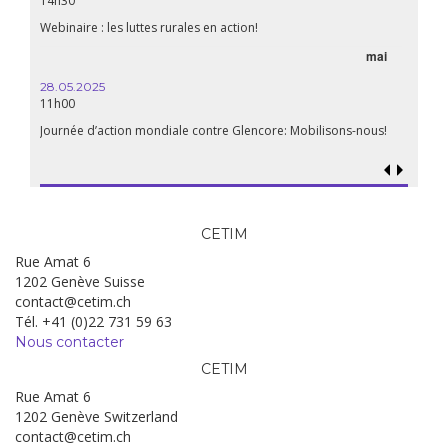
14h30
aliment
Webinaire : les luttes rurales en action!
mai
15.04.
18h30
28.05.2025
11h00
Les mul
Quels e
Journée d’action mondiale contre Glencore: Mobilisons-nous!
CETIM
Rue Amat 6
1202 Genève Suisse
contact@cetim.ch
Tél. +41 (0)22 731 59 63
Nous contacter
CETIM
Rue Amat 6
1202 Genève Switzerland
contact@cetim.ch