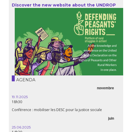
Discover the new website about the UNDROP
AGENDA
novembre
21.05.
20h00
19.11.2025
18h30
Premiè
Conférence : mobiliser les DESC pour la justice sociale
06.05.
juin
14:30
25.06.2025
WEBINA