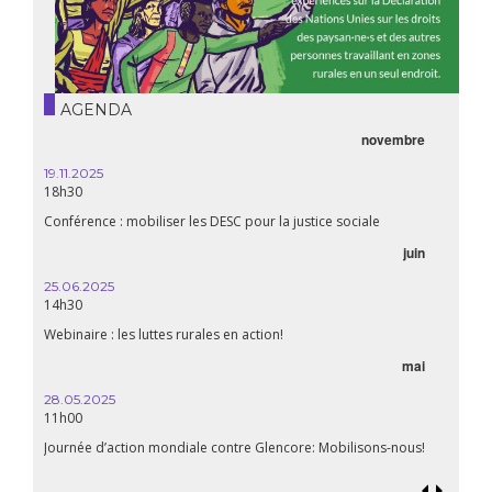
AGENDA
novembre
21.05.
20h00
19.11.2025
18h30
Premiè
Conférence : mobiliser les DESC pour la justice sociale
06.05.
juin
14:30
25.06.2025
WEBINA
14h30
aliment
Webinaire : les luttes rurales en action!
mai
15.04.
18h30
28.05.2025
11h00
Les mul
Quels e
Journée d’action mondiale contre Glencore: Mobilisons-nous!