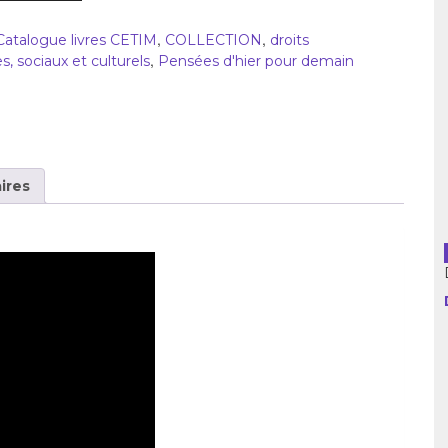
usion librairies
Cahiers critiques
,
,
Catalogue livres CETIM
COLLECTION
droits
Argentine
,
 sociaux et culturels
Pensées d'hier pour demain
Bolivie
Brésil
Chili
ires
Colombie
Cuba
Equateur
Espagne
France