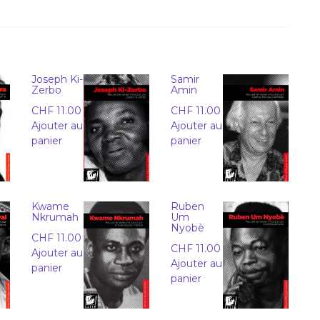
Joseph Ki-
Samir
Zerbo
Amin
CHF
11.00
CHF
11.00
Ajouter au
Ajouter au
panier
panier
Kwame
Ruben
Nkrumah
Um
Nyobè
CHF
11.00
CHF
11.00
Ajouter au
Ajouter au
panier
panier