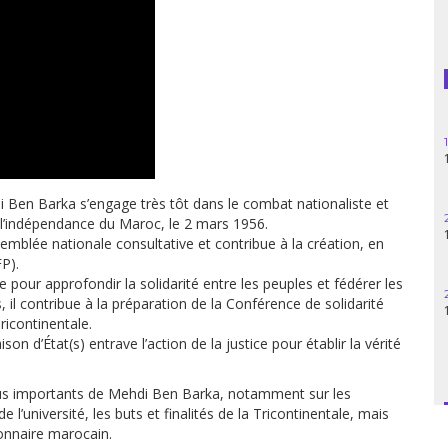
Guatemala
Haïti
Madagascar
Nigeria
Palestine
Ben Barka s’engage très tôt dans le combat nationaliste et
 l’indépendance du Maroc, le 2 mars 1956.
Pérou
emblée nationale consultative et contribue à la création, en
P).
Syrie
e pour approfondir la solidarité entre les peuples et fédérer les
 il contribue à la préparation de la Conférence de solidarité
Turquie
ricontinentale.
son d’État(s) entrave l’action de la justice pour établir la vérité
Venezuela
plus importants de Mehdi Ben Barka, notamment sur les
l’université, les buts et finalités de la Tricontinentale, mais
onnaire marocain.