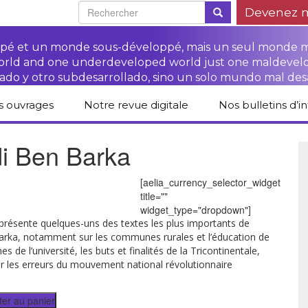
Devenez 
oppé et un monde sous-développé, mais un seul monde 
world and one underdeveloped world just one maldevel
ado y otro subdesarrollado, sino un solo mundo mal des
s ouvrages
Notre revue digitale
Nos bulletins d’i
alogue des livres
Campagne
Une revue digitale
i Ben Barka
 CETIM
“Protéger les droits
pour un autre
des paysan.nes”
développement
liCETIM
Campagne Stop à
[aelia_currency_selector_widget
Accès à la justice
l’impunité des
Lendemains
title=""
pour les paysan.nes
sociétés
solidaires dans les
sées d’hier pour
transnationales (STN)
médias
widget_type="dropdown"]
main
Autres documents
e présente quelques-uns des textes les plus importants de
Fiches de formation
et liens
rka, notamment sur les communes rurales et l’éducation de
sur les droits des
Accès à la justice
s-série
paysan.nes
pour les victimes des
es de l’université, les buts et finalités de la Tricontinentale,
STN
ur les erreurs du mouvement national révolutionnaire
lications droits
Collection droits
mains
humains
ter au panier