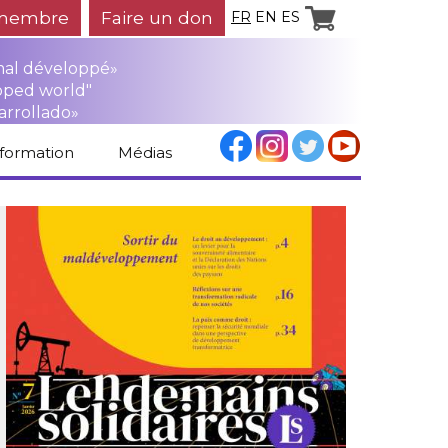
membre
Faire un don
FR
EN
ES
mal développé»
oped world"
arrollado»
nformation
Médias
Espace médias
Revue de presse