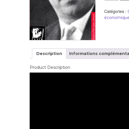
développement
Diff
Catégories :
Par pays
économiques,
Déclarations à l’ONU
Conférences
Archives à
Description
Informations complémenta
disposition
Product Description