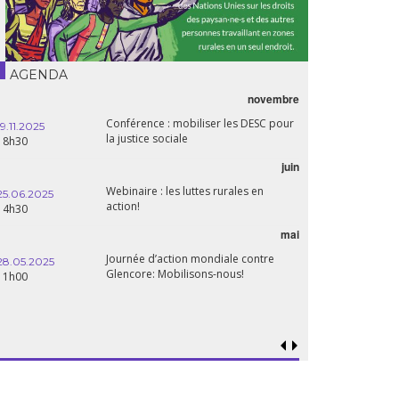
AGENDA
novembre
Conférence : mobiliser les DESC pour
19.11.2025
la justice sociale
18h30
juin
Webinaire : les luttes rurales en
25.06.2025
action!
14h30
mai
Journée d’action mondiale contre
28.05.2025
Glencore: Mobilisons-nous!
11h00