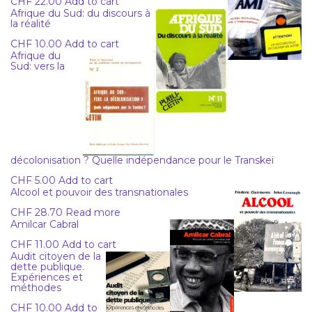
CHF
22.00
Add to cart
Afrique du Sud: du discours à
la réalité
CHF
10.00
Add to cart
Afrique du
Sud: vers la
décolonisation ? Quelle indépendance pour le Transkei
CHF
5.00
Add to cart
Alcool et pouvoir des transnationales
CHF
28.70
Read more
Amilcar Cabral
CHF
11.00
Add to cart
Audit citoyen de la
dette publique.
Expériences et
méthodes
CHF
10.00
Add to