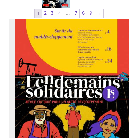
1
…
2
3
4
7
8
9
→