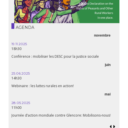
AGENDA
novembre
21.05.
20h00
19.11.2025
18h30
Premiè
Conférence : mobiliser les DESC pour la justice sociale
06.05.
juin
14:30
25.06.2025
WEBINA
14h30
aliment
Webinaire : les luttes rurales en action!
mai
15.04.
18h30
28.05.2025
11h00
Les mul
Quels e
Journée d’action mondiale contre Glencore: Mobilisons-nous!