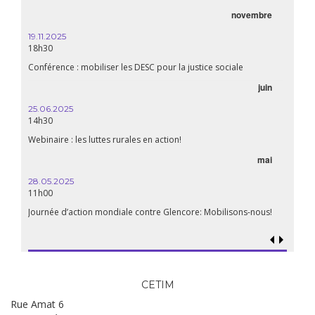
novembre
21.05.
20h00
19.11.2025
18h30
Premiè
Conférence : mobiliser les DESC pour la justice sociale
06.05.
juin
14:30
25.06.2025
WEBINA
14h30
aliment
Webinaire : les luttes rurales en action!
mai
15.04.
18h30
28.05.2025
11h00
Les mul
Quels e
Journée d’action mondiale contre Glencore: Mobilisons-nous!
CETIM
Rue Amat 6