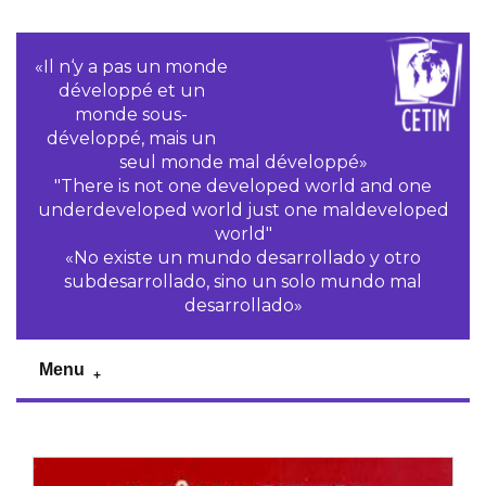
«Il n‘y a pas un monde
développé et un
monde sous-
développé, mais un
seul monde mal développé»
"There is not one developed world and one
underdeveloped world just one maldeveloped
world"
«No existe un mundo desarrollado y otro
subdesarrollado, sino un solo mundo mal
desarrollado»
Menu