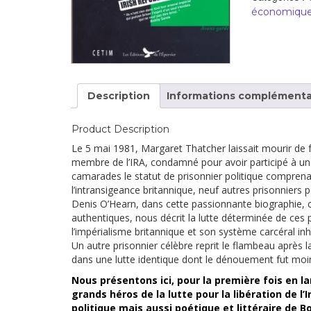
développement
économiques,
Diff
Par pays
Déclarations à l’ONU
Description
Informations complémenta
Conférences
Archives à
Product Description
disposition
Le 5 mai 1981, Margaret Thatcher laissait mourir de 
membre de l’IRA, condamné pour avoir participé à une
camarades le statut de prisonnier politique comprenan
l’intransigeance britannique, neuf autres prisonniers p
Denis O’Hearn, dans cette passionnante biographie, 
authentiques, nous décrit la lutte déterminée de ces p
l’impérialisme britannique et son système carcéral in
Un autre prisonnier célèbre reprit le flambeau après
dans une lutte identique dont le dénouement fut moi
Nous présentons ici, pour la première fois en l
grands héros de la lutte pour la libération de l’I
politique mais aussi poétique et littéraire de B