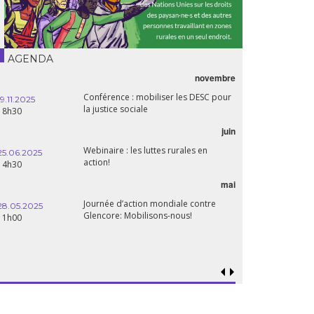
AGENDA
novembre
Conférence : mobiliser les DESC pour
19.11.2025
la justice sociale
18h30
juin
Webinaire : les luttes rurales en
25.06.2025
action!
14h30
mai
Journée d’action mondiale contre
28.05.2025
Glencore: Mobilisons-nous!
11h00