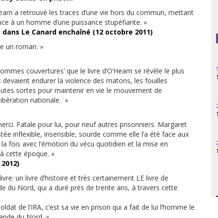
Guatemala
earn a retrouvé les traces d’une vie hors du commun, mettant
ce à un homme d’une puissance stupéfiante. »
Haïti
e dans Le Canard enchaîné (12 octobre 2011)
me un roman. »
Madagascar
Nigeria
‘hommes couvertures’ que le livre d’O’Hearn se révèle le plus
devaient endurer la violence des matons, les fouilles
e toutes sortes pour maintenir en vie le mouvement de
Palestine
libération nationale. »
Pérou
ci. Fatale pour lui, pour neuf autres prisonniers. Margaret
tée inflexible, insensible, sourde comme elle l’a été face aux
Syrie
 la fois avec l’émotion du vécu quotidien et la mise en
 à cette époque. »
Turquie
 2012)
: un livre d’histoire et très certainement LE livre de
Venezuela
nde du Nord, qui a duré près de trente ans, à travers cette
soldat de l’IRA, c’est sa vie en prison qui a fait de lui l’homme le
rlande du Nord. »