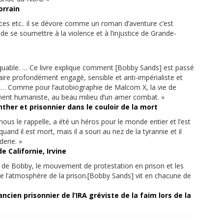
orrain
ences etc.. il se dévore comme un roman d’aventure c’est
e de se soumettre à la violence et à l’injustice de Grande-
quable. … Ce livre explique comment [Bobby Sands] est passé
aire profondément engagé, sensible et anti-impérialiste et
 … Comme pour l’autobiographie de Malcom X, la vie de
nt humaniste, au beau milieu d’un amer combat. »
her et prisonnier dans le couloir de la mort
s le rappelle, a été un héros pour le monde entier et l’est
nd il est mort, mais il a souri au nez de la tyrannie et il
erie. »
e Californie, Irvine
vie de Bobby, le mouvement de protestation en prison et les
se l’atmosphère de la prison.[Bobby Sands] vit en chacune de
ien prisonnier de l’IRA gréviste de la faim lors de la