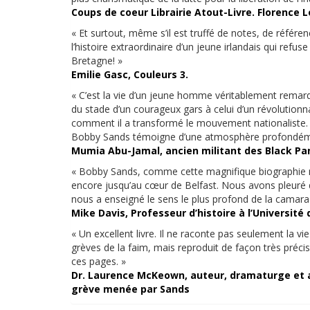
Coups de coeur Librairie Atout-Livre. Florence L
« Et surtout, même s’il est truffé de notes, de référ
l’histoire extraordinaire d’un jeune irlandais qui refus
Bretagne! »
Emilie Gasc, Couleurs 3.
« C’est la vie d’un jeune homme véritablement remar
du stade d’un courageux gars à celui d’un révolutionn
comment il a transformé le mouvement nationaliste.
Bobby Sands témoigne d’une atmosphère profondéme
Mumia Abu-Jamal, ancien militant des Black Pant
« Bobby Sands, comme cette magnifique biographie nou
encore jusqu’au cœur de Belfast. Nous avons pleuré qua
nous a enseigné le sens le plus profond de la camarad
Mike Davis, Professeur d’histoire à l’Université d
« Un excellent livre. Il ne raconte pas seulement la 
grèves de la faim, mais reproduit de façon très préci
ces pages. »
Dr. Laurence McKeown, auteur, dramaturge et anc
grève menée par Sands