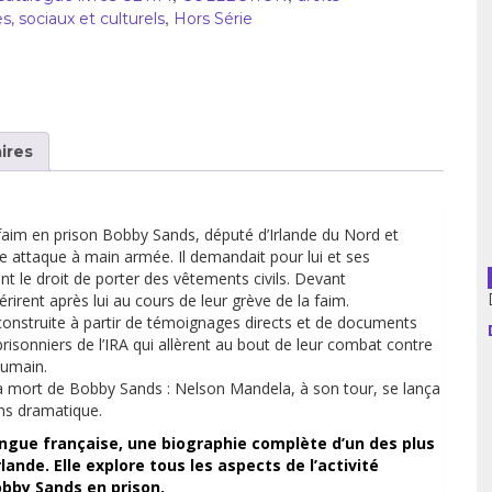
,
 sociaux et culturels
Hors Série
usion librairies
Cahiers critiques
Argentine
Bolivie
ires
Brésil
Chili
faim en prison Bobby Sands, député d’Irlande du Nord et
Colombie
 attaque à main armée. Il demandait pour lui et ses
t le droit de porter des vêtements civils. Devant
érirent après lui au cours de leur grève de la faim.
Cuba
construite à partir de témoignages directs et de documents
risonniers de l’IRA qui allèrent au bout de leur combat contre
Equateur
humain.
 la mort de Bobby Sands : Nelson Mandela, à son tour, se lança
Espagne
ns dramatique.
angue française, une biographie complète d’un des plus
France
rlande. Elle explore tous les aspects de l’activité
obby Sands en prison.