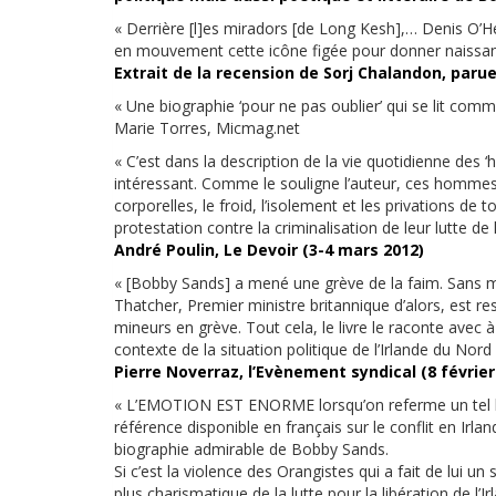
« Derrière [l]es miradors [de Long Kesh],… Denis O’H
en mouvement cette icône figée pour donner naissan
Extrait de la recension de Sorj Chalandon, paru
« Une biographie ‘pour ne pas oublier’ qui se lit com
Marie Torres, Micmag.net
« C’est dans la description de la vie quotidienne des 
intéressant. Comme le souligne l’auteur, ces hommes 
corporelles, le froid, l’isolement et les privations d
protestation contre la criminalisation de leur lutte de 
André Poulin, Le Devoir (3-4 mars 2012)
« [Bobby Sands] a mené une grève de la faim. Sans mer
Thatcher, Premier ministre britannique d’alors, est res
mineurs en grève. Tout cela, le livre le raconte avec à
contexte de la situation politique de l’Irlande du Nord
Pierre Noverraz, l’Evènement syndical (8 février
« L’EMOTION EST ENORME lorsqu’on referme un tel livre
référence disponible en français sur le conflit en Irla
biographie admirable de Bobby Sands.
Si c’est la violence des Orangistes qui a fait de lui un 
plus charismatique de la lutte pour la libération de l’I