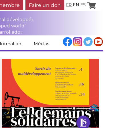
membre
Faire un don
FR
EN
ES
mal développé»
oped world"
arrollado»
nformation
Médias
Espace médias
Revue de presse