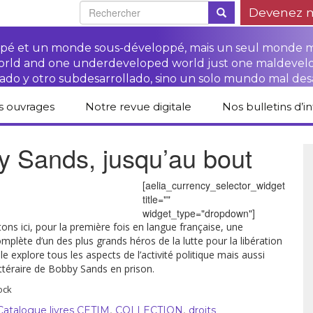
Devenez 
oppé et un monde sous-développé, mais un seul monde 
world and one underdeveloped world just one maldevel
ado y otro subdesarrollado, sino un solo mundo mal des
s ouvrages
Notre revue digitale
Nos bulletins d’i
alogue des livres
Campagne
Une revue digitale
 Sands, jusqu’au bout
 CETIM
“Protéger les droits
pour un autre
des paysan.nes”
développement
liCETIM
Campagne Stop à
[aelia_currency_selector_widget
Accès à la justice
l’impunité des
Lendemains
title=""
pour les paysan.nes
sociétés
solidaires dans les
sées d’hier pour
transnationales (STN)
médias
widget_type="dropdown"]
main
Autres documents
ns ici, pour la première fois en langue française, une
Fiches de formation
et liens
mplète d’un des plus grands héros de la lutte pour la libération
sur les droits des
Accès à la justice
s-série
paysan.nes
pour les victimes des
Elle explore tous les aspects de l’activité politique mais aussi
STN
ittéraire de Bobby Sands en prison.
lications droits
Collection droits
ock
mains
humains
,
,
Catalogue livres CETIM
COLLECTION
droits