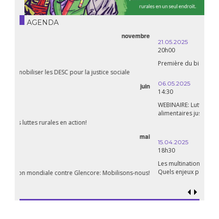
AGENDA
21.05.2025
20h00
Première du biopic « Fanon »
06.05.2025
14:30
WEBINAIRE: Luttes rurales en action. Pour des systèmes
alimentaires justes et durables!
avril
15.04.2025
18h30
Les multinationales au coeur d’un nouvel âge de l’impérialisme.
Quels enjeux pour leur régulation ?