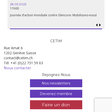
18h30
28.05.2025
11h00
Les mul
Quels e
Journée d’action mondiale contre Glencore: Mobilisons-nous!
CETIM
Rue Amat 6
1202 Genève Suisse
contact@cetim.ch
Tél. +41 (0)22 731 59 63
Nous contacter
Rejoignez-Nous
Nos newsletters
Devenez membre
Faire un don