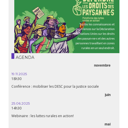
AGENDA
novembre
21.05.
20h00
19.11.2025
18h30
Premiè
Conférence : mobiliser les DESC pour la justice sociale
06.05.
juin
14:30
25.06.2025
WEBINA
14h30
aliment
Webinaire : les luttes rurales en action!
mai
15.04.