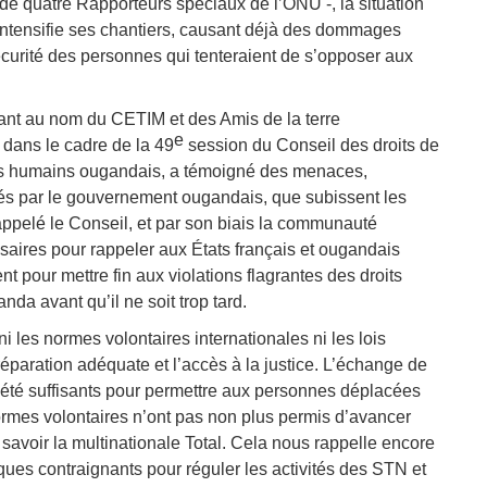
 de quatre Rapporteurs spéciaux de l’ONU -, la situation
 intensifie ses chantiers, causant déjà des dommages
écurité des personnes qui tenteraient de s’opposer aux
nant au nom du CETIM et des Amis de la terre
e
s dans le cadre de la 49
session du Conseil des droits de
its humains ougandais, a témoigné des menaces,
rés par le gouvernement ougandais, que subissent les
a appelé le Conseil, et par son biais la communauté
saires pour rappeler aux États français et ougandais
ent pour mettre fin aux violations flagrantes des droits
a avant qu’il ne soit trop tard.
les normes volontaires internationales ni les lois
éparation adéquate et l’accès à la justice. L’échange de
 été suffisants pour permettre aux personnes déplacées
ormes volontaires n’ont pas non plus permis d’avancer
à savoir la multinationale Total. Cela nous rappelle encore
iques contraignants pour réguler les activités des STN et