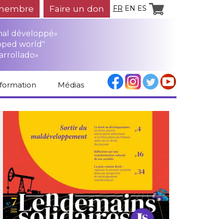
membre
Faire un don
FR
EN
ES
mal développé»
oped world"
arrollado»
nformation
Médias
Espace médias
Revue de presse