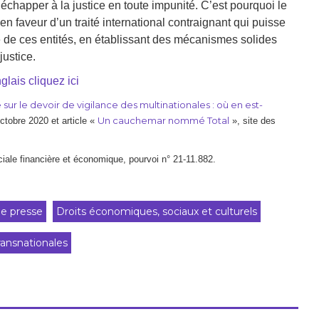
échapper à la justice en toute impunité. C’est pourquoi le
 faveur d’un traité international contraignant qui puisse
té de ces entités, en établissant des mécanismes solides
justice.
glais cliquez ici
ur le devoir de vigilance des multinationales : où en est-
Un cauchemar nommé Total
ctobre 2020 et article «
», site des
le financière et économique, pourvoi n° 21-11.882.
e presse
Droits économiques, sociaux et culturels
ransnationales