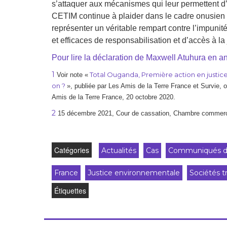
s’attaquer aux mécanismes qui leur permettent d’
CETIM continue à plaider dans le cadre onusien en
représenter un véritable rempart contre l’impuni
et efficaces de responsabilisation et d’accès à la 
Pour lire la déclaration de Maxwell Atuhura en an
1
Total Ouganda, Première action en justice s
Voir note «
on ?
», publiée par Les Amis de la Terre France et Survie, o
Amis de la Terre France, 20 octobre 2020.
2
15 décembre 2021, Cour de cassation, Chambre commercia
Catégories
Actualités
Cas
Communiqués d
France
Justice environnementale
Sociétés t
Étiquettes