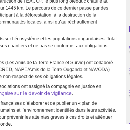
onstruction de l’EACOP, le plus long oléoduc chauffé au
Guatemala
sur 1445 km. Le parcours de ce dernier passe par des
ipant à la déforestation, à la destruction de la
Haïti
communautés locales, ainsi qu’au réchauffement
Madagascar
ts sur l’écosystème et les populations ougandaises, Total
ses chantiers et ne pas se conformer aux obligations
Nigeria
Palestine
es (Les Amis de la Terre France et Survie) ont collaboré
, CRED, NAPE/Amis de la Terre Ouganda et NAVODA)
Pérou
e non-respect de ses obligations légales.
Syrie
associations ont assigné la compagnie en justice en
nçaise sur le devoir de vigilance
.
Turquie
 françaises d’élaborer et de publier un « plan de
 humains et l’environnement identifiés dans leurs activités,
Venezuela
 prévenir les atteintes graves à ces droits et atténuer
monde.