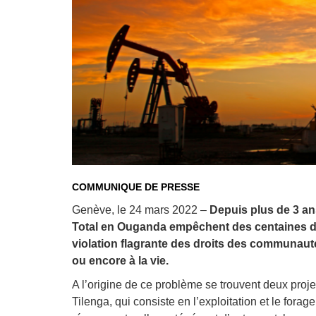
Droit au
développement
Diff
Par pays
Déclarations à l’ONU
Conférences
Archives à
disposition
COMMUNIQUE DE PRESSE
Genève, le 24 mars 2022 –
Depuis plus de 3 ans
Total en Ouganda empêchent des centaines de m
violation flagrante des droits des communautés
ou encore à la vie.
A l’origine de ce problème se trouvent deux proje
Tilenga, qui consiste en l’exploitation et le for