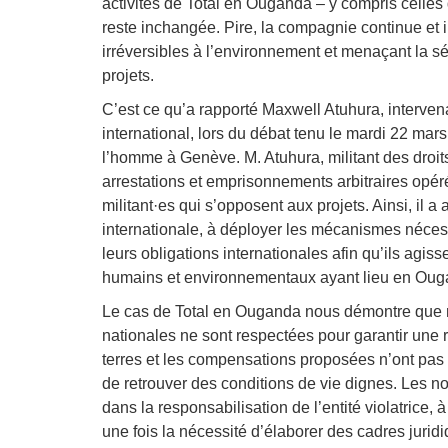
activités de Total en Ouganda – y compris celles
reste inchangée. Pire, la compagnie continue et
irréversibles à l’environnement et menaçant la s
projets.
C’est ce qu’a rapporté Maxwell Atuhura, interve
international, lors du débat tenu le mardi 22 mar
l’homme à Genève. M. Atuhura, militant des dro
arrestations et emprisonnements arbitraires opé
militant
·
es qui s’opposent aux projets. Ainsi, il 
internationale, à déployer les mécanismes néces
leurs obligations internationales afin qu’ils agiss
humains et environnementaux ayant lieu en Ougand
Le cas de Total en Ouganda nous démontre que ni 
nationales ne sont respectées pour garantir une r
terres et les compensations proposées n’ont pas
de retrouver des conditions de vie dignes. Les n
dans la responsabilisation de l’entité violatrice, 
une fois la nécessité d’élaborer des cadres jurid