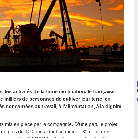
usion librairies
Cahiers critiques
Argentine
Bolivie
Brésil
Chili
Colombie
Cuba
, les activités de la firme multinationale française
illiers de personnes de cultiver leur terre, en
Equateur
 concernées au travail, à l’alimentation, à la dignité
Espagne
ts mis en place par la compagnie. D’une part, le projet
age de plus de 400 puits, dont au moins 132 dans une
France