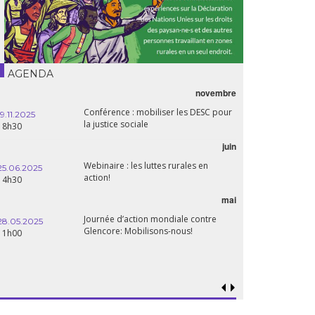
AGENDA
novembre
Conférence : mobiliser les DESC pour
19.11.2025
la justice sociale
18h30
juin
Webinaire : les luttes rurales en
25.06.2025
action!
14h30
mai
Journée d’action mondiale contre
28.05.2025
Glencore: Mobilisons-nous!
11h00