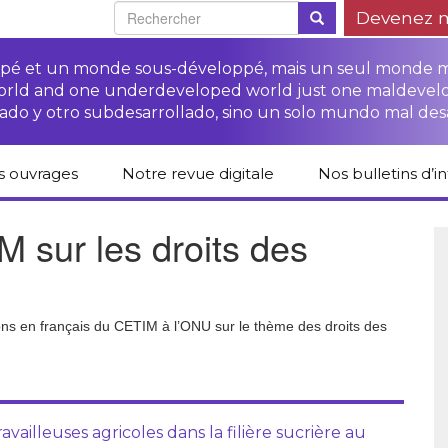
Devenez 
oppé et un monde sous-développé, mais un seul monde 
world and one underdeveloped world just one maldevel
ado y otro subdesarrollado, sino un solo mundo mal des
s ouvrages
Notre revue digitale
Nos bulletins d’i
alogue des livres
Campagne
Une revue digitale
 sur les droits des
 CETIM
“Protéger les droits
pour un autre
des paysan.nes”
développement
liCETIM
Campagne Stop à
Accès à la justice
l’impunité des
Lendemains
pour les paysan.nes
sociétés
solidaires dans les
sées d’hier pour
transnationales (STN)
médias
ions en français du CETIM à l’ONU sur le thème des droits des
main
Autres documents
Fiches de formation
et liens
sur les droits des
Accès à la justice
s-série
paysan.nes
pour les victimes des
STN
lications droits
Collection droits
ravailleuses agricoles dans la filière sucrière au
mains
humains