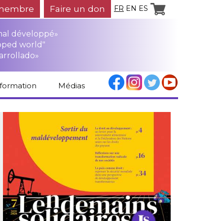
membre
Faire un don
FR
EN
ES
mal développé»
oped world"
arrollado»
nformation
Médias
Espace médias
Revue de presse