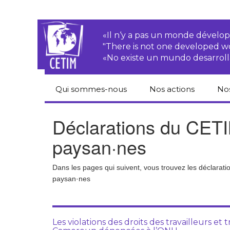
«Il n‘y a pas un monde dével
"There is not one developed 
«No existe un mundo desarroll
Qui sommes-nous
Nos actions
No
CETIM
Droits des
Cat
Déclarations du CETIM
paysan.nes
du
Équipe
paysan·nes
Sociétés
Pub
transnationales
Newsletters
Pen
Dans les pages qui suivent, vous trouvez les déclarat
Justice
de
paysan·nes
Rapports d’activités
environnementale
Hor
Statuts
Droits économiques,
sociaux et culturels
Pub
Les violations des droits des travailleurs et t
hu