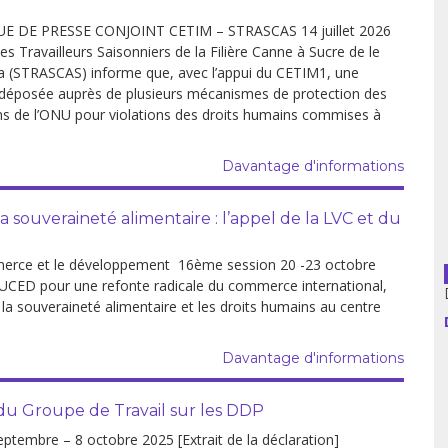
DE PRESSE CONJOINT CETIM – STRASCAS 14 juillet 2026
usion librairies
Cahiers critiques
es Travailleurs Saisonniers de la Filière Canne à Sucre de le
Argentine
 (STRASCAS) informe que, avec l’appui du CETIM1, une
é déposée auprès de plusieurs mécanismes de protection des
ns de l’ONU pour violations des droits humains commises à
Bolivie
Brésil
Davantage d'informations
Chili
souveraineté alimentaire : l’appel de la LVC et du
Colombie
erce et le développement 16ème session 20 -23 octobre
NUCED pour une refonte radicale du commerce international,
Cuba
r la souveraineté alimentaire et les droits humains au centre
Equateur
Davantage d'informations
Espagne
du Groupe de Travail sur les DDP
France
mbre – 8 octobre 2025 [Extrait de la déclaration]