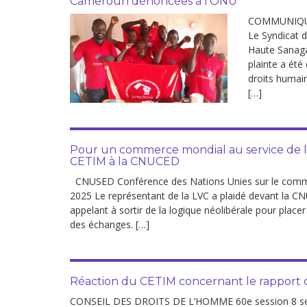
Cameroun dénoncées à l’ONU
Droit au
développement
COMMUNIQUE 
Diff
Le Syndicat d
Par pays
Haute Sanaga
plainte a ét
droits humai
Déclarations à l’ONU
[…]
Conférences
Archives à
Pour un commerce mondial au service de la 
disposition
CETIM à la CNUCED
CNUSED Conférence des Nations Unies sur le comm
2025 Le représentant de la LVC a plaidé devant la C
appelant à sortir de la logique néolibérale pour place
des échanges. […]
Réaction du CETIM concernant le rapport 
CONSEIL DES DROITS DE L’HOMME 60e session 8 septe