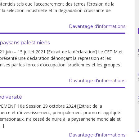
tentiels tels que l’accaparement des terres l’érosion de la
Guatemala
la sélection industrielle et la dégradation croissante de
Haïti
Davantage d'informations
Madagascar
 paysans palestiniens
Nigeria
n – 15 juillet 2021 [Extrait de la déclaration] Le CETIM et
présenté une déclaration dénonçant la répression et les
Palestine
ses par les forces d’occupation israéliennes et les groupes
Pérou
Davantage d'informations
Syrie
diversité
NT 10e Session 29 octobre 2024 [Extrait de la
Turquie
erce et d’investissement, principalement promu et appliqué
ternationaux, n’a cessé de nuire à la paysannerie mondiale et
Venezuela
[…]
Davantage d'informations