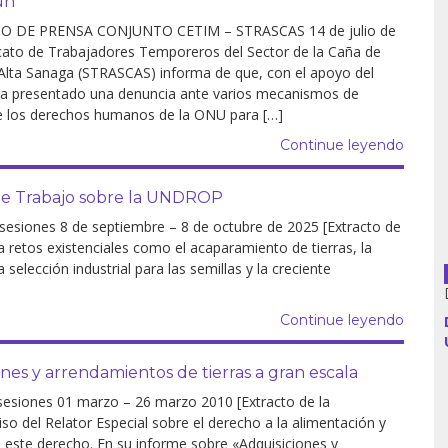
ún
 DE PRENSA CONJUNTO CETIM – STRASCAS 14 de julio de
icato de Trabajadores Temporeros del Sector de la Caña de
 Alta Sanaga (STRASCAS) informa de que, con el apoyo del
Argentina
a presentado una denuncia ante varios mecanismos de
e los derechos humanos de la ONU para […]
Bolivia
Continue leyendo
Brasil
de Trabajo sobre la UNDROP
Chile
ones 8 de septiembre – 8 de octubre de 2025 [Extracto de
 retos existenciales como el acaparamiento de tierras, la
Colombia
selección industrial para las semillas y la creciente
Cuba
Continue leyendo
Ecuador
ones y arrendamientos de tierras a gran escala
España
ones 01 marzo – 26 marzo 2010 [Extracto de la
o del Relator Especial sobre el derecho a la alimentación y
de este derecho. En su informe sobre «Adquisiciones y
Francia