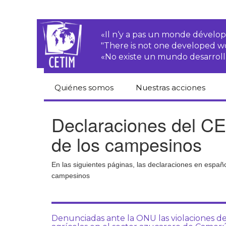
«Il n‘y a pas un monde dével
"There is not one developed 
«No existe un mundo desarroll
Quiénes somos
Nuestras acciones
CETIM
Derechos de las·os
Declaraciones del CE
campesinas·os
Equipo
de los campesinos
Empresas
transnacionales
Newsletters
En las siguientes páginas, las declaraciones en espa
Justicia
campesinos
Informes de
medioambiental
actividades
Derechos
Estatutos
económicos, sociales
y culturales
Denunciadas ante la ONU las violaciones de 