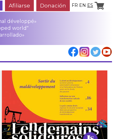
Afiliarse
Donación
FR
EN
ES
mal développé»
oped world"
arrollado»
los
rensa