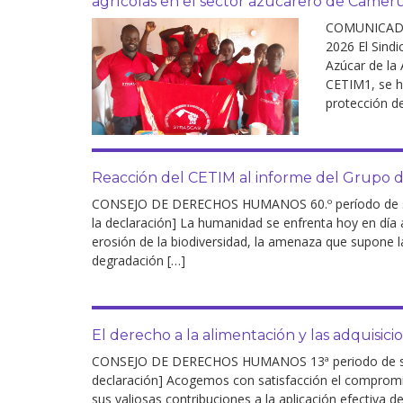
agrícolas en el sector azucarero de Camer
Derecho al
COMUNICADO
desarrollo
2026 El Sind
Azúcar de la
Por país
CETIM1, se h
protección d
Declaraciones en la
ONU
Conferencias
Reacción del CETIM al informe del Grupo 
CONSEJO DE DERECHOS HUMANOS 60.º período de sesi
la declaración] La humanidad se enfrenta hoy en día a
erosión de la biodiversidad, la amenaza que supone la 
degradación […]
El derecho a la alimentación y las adquisici
CONSEJO DE DERECHOS HUMANOS 13ª periodo de sesi
declaración] Acogemos con satisfacción el compromis
sus valiosas contribuciones a la aplicación efectiva 