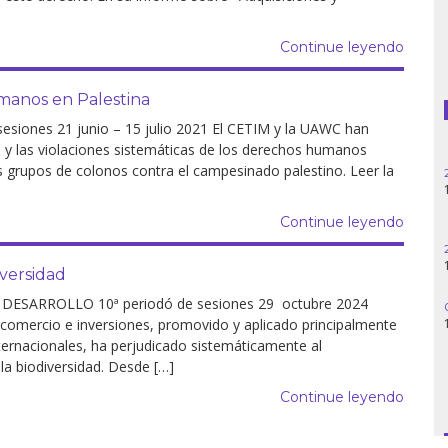
Guatemala
Continue leyendo
Haití
umanos en Palestina
ones 21 junio – 15 julio 2021 El CETIM y la UAWC han
Madagascar
 y las violaciones sistemáticas de los derechos humanos
os grupos de colonos contra el campesinado palestino. Leer la
Nigeria
Palestina
Continue leyendo
Peru
iversidad
SARROLLO 10ª periodó de sesiones 29 octubre 2024
Siria
 comercio e inversiones, promovido y aplicado principalmente
ternacionales, ha perjudicado sistemáticamente al
Turquía
la biodiversidad. Desde […]
Continue leyendo
Venezuela