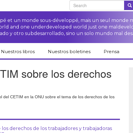
oppé et un monde sous-développé, mais un seul monde 
world and one underdeveloped world just one maldevel
ado y otro subdesarrollado, sino un solo mundo mal des
Nuestros libros
Nuestros boletines
Prensa
Catálogo de libros
Campaña
Espacio para 
TIM sobre los derechos
del CETIM en
“Protección
medios
español
derechos de las·os
campesinas·os”
Campaña Stop
Revista de p
Publicaciones
impunidad de las
Colección derechos
derechos humanos
Acceso a la justicia
ETNs
humanos
para las·os
ñol del CETIM en la ONU sobre el tema de los derechos de los
campesinas·os
Otros documentos y
Librería difusión
Acceso a la justicia
enlaces
Cuadernos críticos
para las víctimas de
Fichas de formación
las ETNs
sobre los derechos
de las·os
campesinas·os
los derechos de los trabajadores y trabajadoras