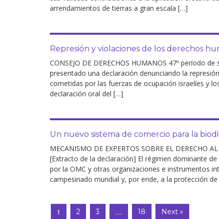
arrendamientos de tierras a gran escala […]
Represión y violaciones de los derechos h
CONSEJO DE DERECHOS HUMANOS 47º período de sesi
presentado una declaración denunciando la represión
cometidas por las fuerzas de ocupación israelíes y l
declaración oral del […]
Un nuevo sistema de comercio para la biod
MECANISMO DE EXPERTOS SOBRE EL DERECHO AL DE
[Extracto de la declaración] El régimen dominante de
por la OMC y otras organizaciones e instrumentos in
campesinado mundial y, por ende, a la protección de 
1
…
2
3
18
Next »