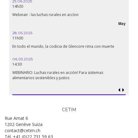
25.06.2025
14h30
Webinair : las luchas rurales en accíon
May
28.05.2025
11h00
En todo el mundo, la codicia de Glencore rima con muerte
06.05.2025
14:30
WEBINARIO: Luchas rurales en acción! Para sistemas
alimentarios sostenibles y justos
CETIM
Rue Amat 6
1202 Genève Suiza
contact@cetim.ch
Tél. +41 (0)22 731 59 63