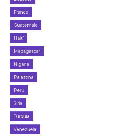
France
Guatemala
Haití
Madagascar
Nigeria
Palestina
Peru
Siria
Turquía
Venezuela