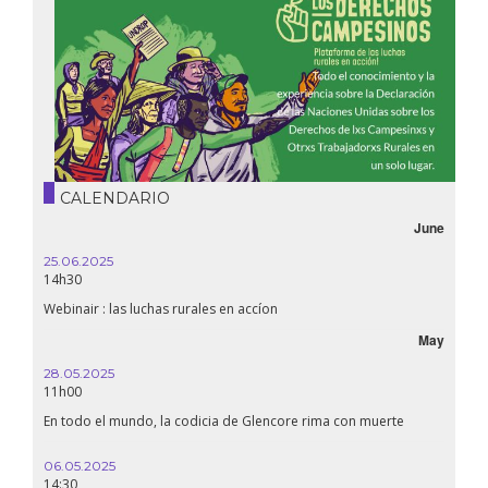
CALENDARIO
June
25.06.2025
16.10.
14h30
18h30
Webinair : las luchas rurales en accíon
Líbano,
May
28.05.2025
24.09
11h00
19:00
En todo el mundo, la codicia de Glencore rima con muerte
Confer
renaci
06.05.2025
14:30
18.09.