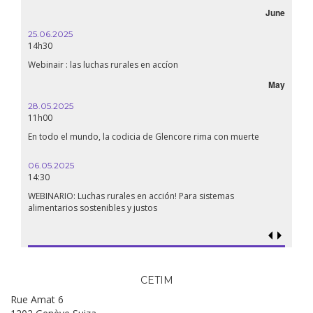
June
25.06.2025
16.10.
14h30
18h30
Webinair : las luchas rurales en accíon
Líbano
May
28.05.2025
24.09
11h00
19:00
En todo el mundo, la codicia de Glencore rima con muerte
Confer
renaci
06.05.2025
14:30
18.09.
19:00
WEBINARIO: Luchas rurales en acción! Para sistemas
alimentarios sostenibles y justos
Soberan
al gen
CETIM
Rue Amat 6