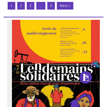
1
…
2
3
6
Next »