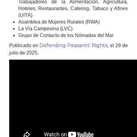
Trabajadores de la Alimentación, Agricultura,
Hoteles, Restaurantes, Catering, Tabaco y Afines
(UITA)
Asamblea de Mujeres Rurales (RWA)
La Vía Campesina (LVC)
Grupo de Contacto de los Nómadas del Mar
Defending Peasants’ Rights
Publicado en
, el 29 de
julio de 2025.