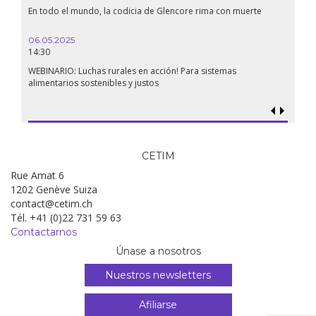
muerte
Conferencia La Confederación de Estados del Sahel: ¿un
renacimiento panafricano?
18.09.2024
19:00
Soberanía alimentaria en Palestina: ¿qué perspectivas hay frente
al genocidio?
CETIM
Rue Amat 6
1202 Genève Suiza
contact@cetim.ch
Tél. +41 (0)22 731 59 63
Contactarnos
Únase a nosotros
Nuestros newsletters
Afiliarse