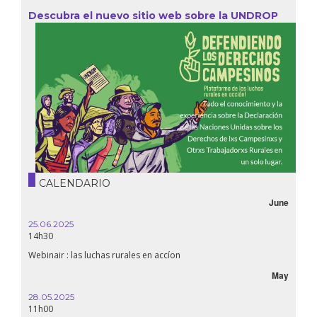
Descubra el nuevo sitio web sobre la UNDROP
CALENDARIO
June
October
16.10.2024
18h30
Líbano, el derecho a la salud en tiempos de guerra
May
September
24.09.2024
19:00