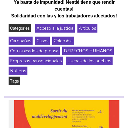
Ya basta de impunidad! Nestlé tiene que rendir
cuentas!
Solidaridad con las y los trabajadores afectados!
Categories
Acceso a la justicia
Artículos
Campañas
Casos
Colombia
Comunicados de prensa
DERECHOS HUMANOS
Empresas transnacionales
Luchas de los pueblos
Noticias
Tags