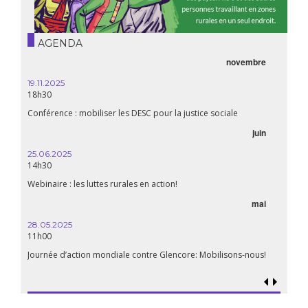
AGENDA
novembre
21.05.
20h00
19.11.2025
18h30
Premiè
Conférence : mobiliser les DESC pour la justice sociale
06.05.
juin
14:30
25.06.2025
WEBINA
14h30
aliment
Webinaire : les luttes rurales en action!
mai
15.04.
18h30
28.05.2025
11h00
Les mul
Quels e
Journée d’action mondiale contre Glencore: Mobilisons-nous!