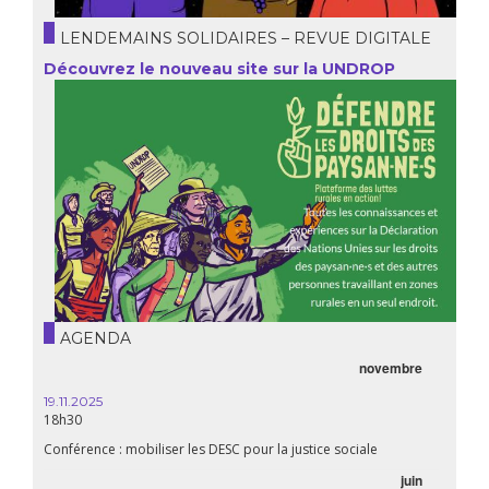
LENDEMAINS SOLIDAIRES – REVUE DIGITALE
Découvrez le nouveau site sur la UNDROP
AGENDA
novembre
21.05.
20h00
19.11.2025
18h30
Premiè
Conférence : mobiliser les DESC pour la justice sociale
06.05.
juin