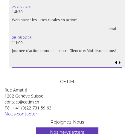
14:30
25.06.2025
WEBINA
14h30
aliment
Webinaire : les luttes rurales en action!
mai
15.04.
18h30
28.05.2025
11h00
Les mul
Quels e
Journée d’action mondiale contre Glencore: Mobilisons-nous!
CETIM
Rue Amat 6
1202 Genève Suisse
contact@cetim.ch
Tél. +41 (0)22 731 59 63
Nous contacter
Rejoignez-Nous
Nos newsletters