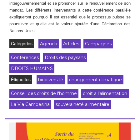
intergouvernemental et se prononcer sur le renouvellement de son
mandat. Les différents intervenants à cette conférence parallèle
expliqueront pourquoi il est essentiel que le processus puisse se
poursuivre et quelle est la valeur ajoutée d’une Déclaration des
Nations Unies.
Catégories
Agenda
Articles
Campagnes
Conférences
Droits des paysans
DROITS HUMAINS
Étiquettes
biodiversité
changement climatique
Conseil des droits de l'homme
droit à l'alimentation
La Via Campesina
souveraineté alimentaire