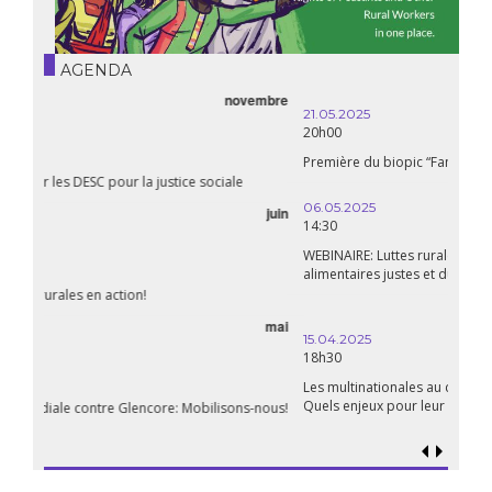
AGENDA
21.05.2025
20h00
Première du biopic “Fanon”
06.05.2025
14:30
WEBINAIRE: Luttes rurales en action. Pour des systèmes
alimentaires justes et durables!
avril
15.04.2025
18h30
Les multinationales au coeur d’un nouvel âge de l’impérialisme.
Quels enjeux pour leur régulation ?