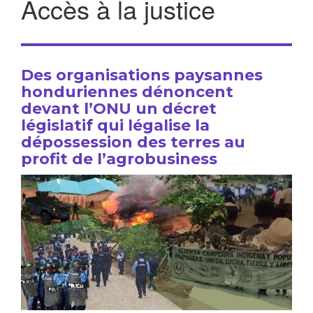
Accès à la justice
Des organisations paysannes
honduriennes dénoncent
devant l’ONU un décret
législatif qui légalise la
dépossession des terres au
profit de l’agrobusiness