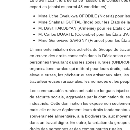
Le 5 avril 2024, lors de sa 55
session, le Conseil des 
expert.es (choisi.es parmi 48 candidat.es) :
Mme Uche Ewelukwa OFODILE (Nigeria) pour les É
Mme Shalmali GUTTAL (Inde) pour les États de la 
M. Davit HAKOBYAN (Arménie) pour les États d’Eu
M. Carlos DUARTE (Colombie) pour les États d’Am
Mme Geneviève SAVIGNY (France) pour les États d
L’imminente initiation des activités du Groupe de trava
en œuvre des droits consacrés dans la Déclaration des
personnes travaillant dans les zones rurales (UNDROP).
organisations rurales qui militent pour leurs droits, no
éleveur·euses, les pêcheur·euses artisanaux·ales, les tr
travailleur·euses ruraux·ales, les nomades et les peup
Les communautés rurales ont subi de longues injustice
de sécurité sociale, aggravées par la domination du s
industriels. Cette domination les expose non seulement à
mais elle entrave également leurs droits fondamentaux
souveraineté alimentaire, à la biodiversité, aux moye
dans un travail digne. En outre, la création du groupe
droits des personnes et des communautés rurales.