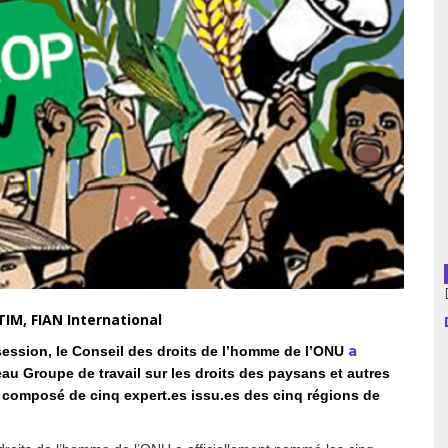
usion librairies
Cahiers critiques
Argentine
Bolivie
Brésil
Chili
Colombie
Cuba
IM, FIAN International
Equateur
a
session, le Conseil des droits de l’homme de l’ONU
au Groupe de travail sur les droits des paysans et autres
Espagne
st composé de cinq expert.es issu.es des cinq régions de
France