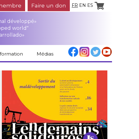
membre
Faire un don
FR
EN
ES
mal développé»
oped world"
arrollado»
nformation
Médias
Espace médias
Revue de presse