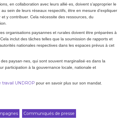
ns, en collaboration avec leurs allié·es, doivent s’approprier le
r au sein de leurs réseaux respectifs, être en mesure d’expliquer
er et y contribuer. Cela nécessite des ressources, du
ion.
 car les organisations paysannes et rurales doivent être préparées à
 Cela inclut des tâches telles que la soumission de rapports et
 autorités nationales respectives dans les espaces prévus à cet
ité des paysan·nes, qui sont souvent marginalisé·es dans la
eur participation à la gouvernance locale, nationale et
de travail UNDROP
pour en savoir plus sur son mandat.
mpagnes
Communiqués de presse