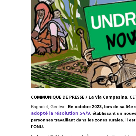
Droit au
développement
Diff
Par pays
Déclarations à l’ONU
Conférences
Archives à
disposition
COMMUNIQUE DE PRESSE / La Via Campesina, CET
Bagnolet, Genève.
En octobre 2023, lors de sa 54e 
adopté la résolution 54/9
, établissant un nouve
personnes travaillant dans les zones rurales. Il e
l’ONU.
e