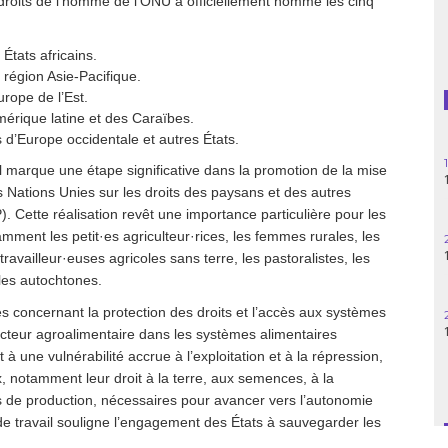
droits de l’homme de l’ONU a officiellement nommé les cinq
Guatemala
tats africains.
Haïti
région Asie-Pacifique.
rope de l’Est.
Madagascar
érique latine et des Caraïbes.
’Europe occidentale et autres États.
Nigeria
il marque une étape significative dans la promotion de la mise
 Nations Unies sur les droits des paysans et des autres
Palestine
 Cette réalisation revêt une importance particulière pour les
tamment les petit·es agriculteur·rices, les femmes rurales, les
Pérou
availleur·euses agricoles sans terre, les pastoralistes, les
les autochtones.
Syrie
s concernant la protection des droits et l’accès aux systèmes
ecteur agroalimentaire dans les systèmes alimentaires
Turquie
 une vulnérabilité accrue à l’exploitation et à la répression,
, notamment leur droit à la terre, aux semences, à la
Venezuela
ns de production, nécessaires pour avancer vers l’autonomie
 de travail souligne l’engagement des États à sauvegarder les