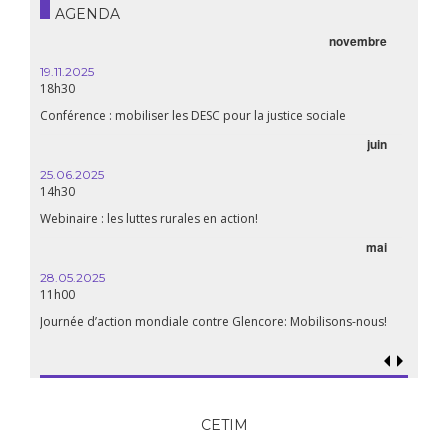
AGENDA
novembre
21.05.
20h00
19.11.2025
18h30
Premiè
Conférence : mobiliser les DESC pour la justice sociale
06.05.
juin
14:30
25.06.2025
WEBINA
14h30
aliment
Webinaire : les luttes rurales en action!
mai
15.04.
18h30
28.05.2025
11h00
Les mul
Quels e
Journée d’action mondiale contre Glencore: Mobilisons-nous!
CETIM