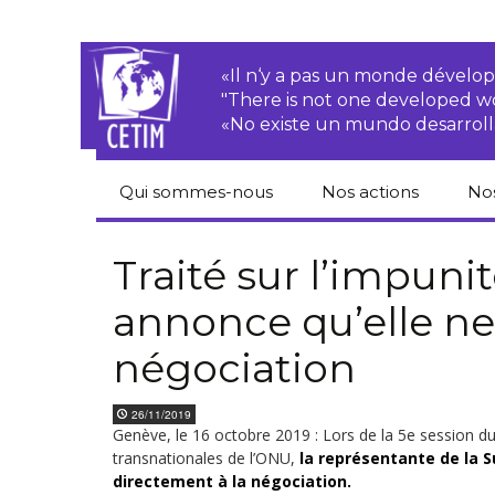
«Il n‘y a pas un monde dével
"There is not one developed 
«No existe un mundo desarroll
Qui sommes-nous
Nos actions
No
CETIM
Droits des
Cat
paysan.nes
du
Traité sur l’impunit
Équipe
annonce qu’elle ne 
Sociétés
Pub
transnationales
Newsletters
négociation
Pen
Justice
de
Rapports d’activités
environnementale
26/11/2019
Hor
Genève, le 16 octobre 2019 : Lors de la 5
e
session du
Statuts
Droits économiques,
sociaux et culturels
transnationales de l’ONU,
la représentante de la 
Pub
directement à la négociation.
hu