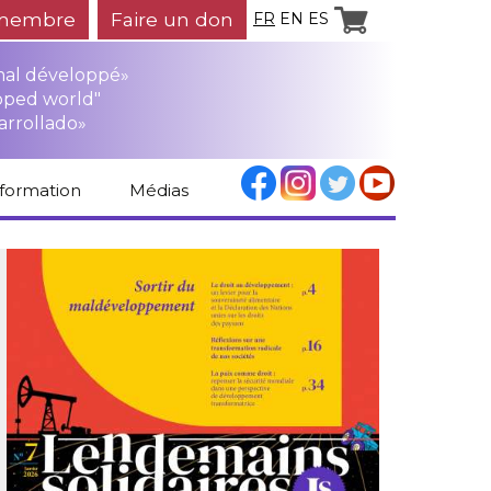
membre
Faire un don
FR
EN
ES
mal développé»
oped world"
arrollado»
nformation
Médias
Espace médias
Revue de presse