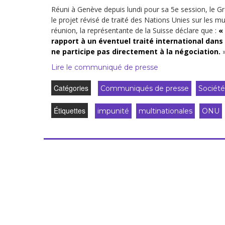
Droit au
Réuni à Genève depuis lundi pour sa 5
e
session, le G
développement
le projet révisé de traité des Nations Unies sur les mu
Diff
réunion, la représentante de la Suisse déclare que :
«
Par pays
rapport à un éventuel traité international dans
ne participe pas directement à la négociation.
Déclarations à l’ONU
Lire le communiqué de presse
Conférences
Catégories
Communiqués de presse
Société
Archives à
Étiquettes
disposition
impunité
multinationales
ONU