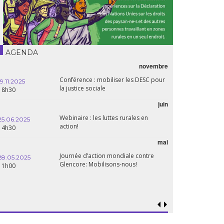
AGENDA
novembre
Conférence : mobiliser les DESC pour
19.11.2025
la justice sociale
18h30
juin
Webinaire : les luttes rurales en
25.06.2025
action!
14h30
mai
Journée d’action mondiale contre
28.05.2025
Glencore: Mobilisons-nous!
11h00