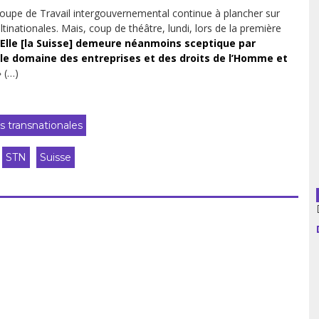
roupe de Travail intergouvernemental continue à plancher sur
ltinationales. Mais, coup de théâtre, lundi, lors de la première
usion librairies
Cahiers critiques
Elle [la Suisse] demeure
néanmoins sceptique par
Argentine
 le domaine des entreprises et des droits de l’Homme et
» (…)
Bolivie
Brésil
s transnationales
Chili
STN
Suisse
Colombie
Cuba
Equateur
Espagne
France