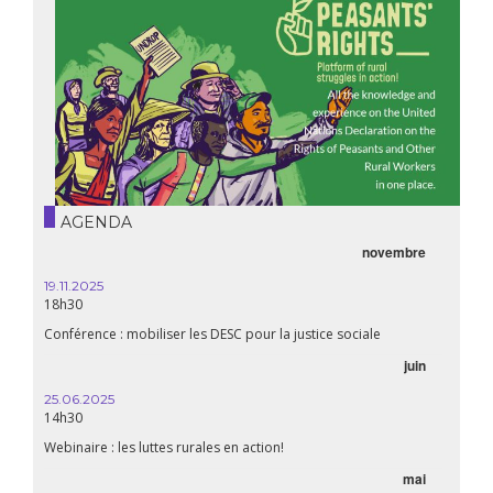
AGENDA
novembre
21.05.
20h00
19.11.2025
18h30
Premiè
Conférence : mobiliser les DESC pour la justice sociale
06.05.
juin
14:30
25.06.2025
WEBINA
14h30
aliment
Webinaire : les luttes rurales en action!
mai
15.04.