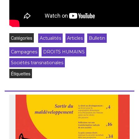
Catégories
Actualités
Articles
Bulletin
Campagnes
DROITS HUMAINS
Sociétés transnationales
Étiquettes