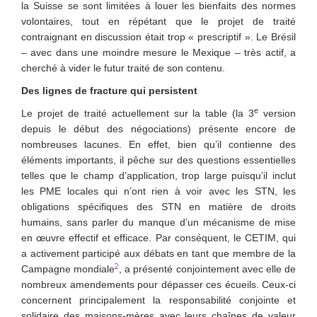
la Suisse se sont limitées à louer les bienfaits des normes
volontaires, tout en répétant que le projet de traité
contraignant en discussion était trop « prescriptif ». Le Brésil
– avec dans une moindre mesure le Mexique – très actif, a
cherché à vider le futur traité de son contenu.
Des lignes de fracture qui persistent
e
Le projet de traité actuellement sur la table (la 3
version
depuis le début des négociations) présente encore de
nombreuses lacunes. En effet, bien qu’il contienne des
éléments importants, il pêche sur des questions essentielles
telles que le champ d’application, trop large puisqu’il inclut
les PME locales qui n’ont rien à voir avec les STN, les
obligations spécifiques des STN en matière de droits
humains, sans parler du manque d’un mécanisme de mise
en œuvre effectif et efficace. Par conséquent, le CETIM, qui
a activement participé aux débats en tant que membre de la
2
Campagne mondiale
, a présenté conjointement avec elle de
nombreux amendements pour dépasser ces écueils. Ceux-ci
concernent principalement
la responsabilité conjointe et
solidaire des maisons-mères avec leurs chaînes de valeur