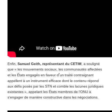
Enfin,
Samuel Geith, représentant du CETIM
, a souligné
que « les mouvements sociaux, les communautés affectées
’
et les États engagés en faveur d
un traité contraignant
appellent à un instrument efficace dont le contenu répond
aux défis posés par les STN et comble les lacunes juridiques
existantes », appelant les États membres de l’ONU à
s’engager de manière constructive dans les négociations.