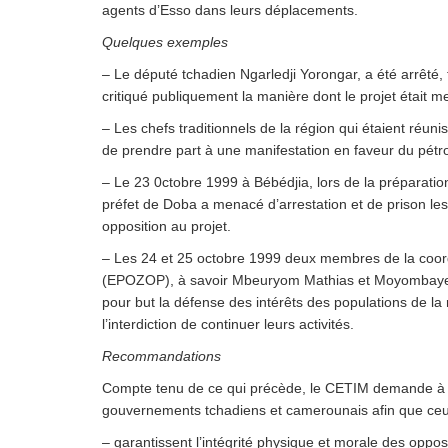
agents d’Esso dans leurs déplacements.
Quelques exemples
– Le député tchadien Ngarledji Yorongar, a été arrêté, 
critiqué publiquement la manière dont le projet était m
– Les chefs traditionnels de la région qui étaient réun
de prendre part à une manifestation en faveur du pétr
– Le 23 0ctobre 1999 à Bébédjia, lors de la préparation
préfet de Doba a menacé d’arrestation et de prison le
opposition au projet.
– Les 24 et 25 octobre 1999 deux membres de la coordi
(EPOZOP), à savoir Mbeuryom Mathias et Moyombaye Ur
pour but la défense des intérêts des populations de la 
l’interdiction de continuer leurs activités.
Recommandations
Compte tenu de ce qui précède, le CETIM demande à l
gouvernements tchadiens et camerounais afin que ceu
– garantissent l’intégrité physique et morale des opposa