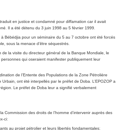
traduit en justice et condamné pour diffamation car il avait
ené. Il a été détenu du 3 juin 1998 au 5 février 1999.
is à Bébédjia pour un séminaire du 5 au 7 octobre ont été forcés
ole, sous la menace d’être séquestrés.
 de la visite du directeur général de la Banque Mondiale, le
s personnes qui oseraient manifester publiquement leur
nation de l’Entente des Populations de la Zone Pétrolière
bain, ont été interpellés par le préfet de Doba. L’EPOZOP a
région. Le préfet de Doba leur a signifié verbalement
a Commission des droits de l’homme d’intervenir auprès des
x-ci:
nts au projet pétrolier et leurs libertés fondamentales;