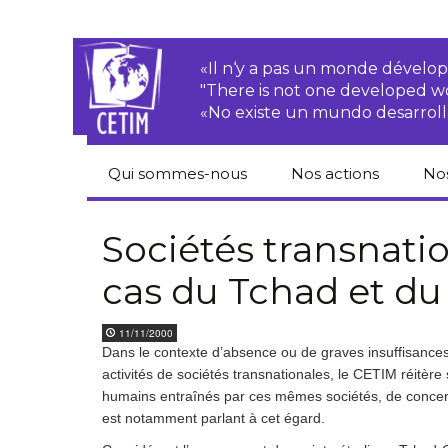
«Il n‘y a pas un monde dével
"There is not one developed 
«No existe un mundo desarroll
Qui sommes-nous
Nos actions
No
CETIM
Droits des
Cat
paysan.nes
du
Sociétés transnation
Équipe
cas du Tchad et d
Sociétés
Pub
transnationales
Newsletters
Pen
11/11/2000
Justice
de
Dans le contexte d’absence ou de graves insuffisances 
Rapports d’activités
environnementale
activités de sociétés transnationales, le CETIM réitère
Hor
humains entraînés par ces mêmes sociétés, de concer
Statuts
Droits économiques,
sociaux et culturels
est notamment parlant à cet égard.
Pub
hu