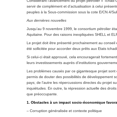
Considérant l’avancement du projet pétrolier « Tchad-
Droit au
servir de complément et d’actualisation à celui présenté
développement
Diff
peuples à la Sous-commission sous la cote E/CN.4/S
Par pays
Aux dernières nouvelles
Jusqu’au 9 novembre 1999, le consortium pétrolier 
Déclarations à l’ONU
Aquitaine. Pour des raisons inexpliquées SHELL et ELF
Conférences
Le projet doit être présenté prochainement au conseil 
été sollicitée pour accorder deux prêts aux Etats tcha
Archives à
Si celui-ci était approuvé, cela encouragerait fortement
disposition
leurs investissements auprès d’institutions gouverneme
Les problèmes causés par ce gigantesque projet sont d’o
permis de douter des possibilités de développement so
pays; de l’autre les répercussions directes du projet s
inquiétudes. En outre, la répression actuelle des droits 
que préoccupante.
1. Obstacles à un impact socio-économique favora
– Corruption généralisée et contexte politique