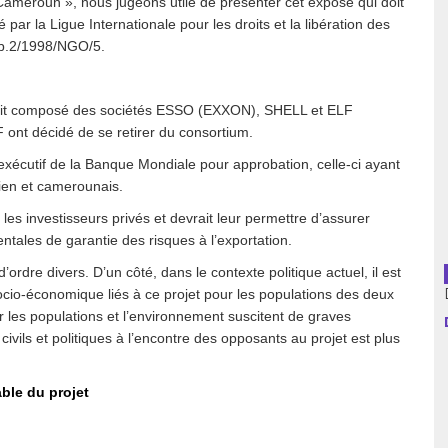
Cameroun », nous jugeons utile de présenter cet exposé qui doit
 par la Ligue Internationale pour les droits et la libération des
usion librairies
Cahiers critiques
ub.2/1998/NGO/5.
Argentine
était composé des sociétés ESSO (EXXON), SHELL et ELF
Bolivie
 ont décidé de se retirer du consortium.
Brésil
exécutif de la Banque Mondiale pour approbation, celle-ci ayant
dien et camerounais.
Chili
 les investisseurs privés et devrait leur permettre d’assurer
ntales de garantie des risques à l’exportation.
Colombie
rdre divers. D’un côté, dans le contexte politique actuel, il est
cio-économique liés à ce projet pour les populations des deux
Cuba
ur les populations et l’environnement suscitent de graves
civils et politiques à l’encontre des opposants au projet est plus
Equateur
Espagne
ble du projet
France