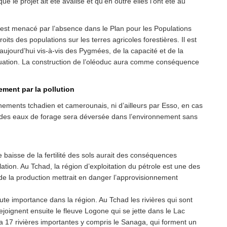
 le projet ait été avalisé et qu’en outre elles l’ont été au
est menacé par l’absence dans le Plan pour les Populations
 des populations sur les terres agricoles forestières. Il est
à aujourd’hui vis-à-vis des Pygmées, de la capacité et de la
uation. La construction de l’oléoduc aura comme conséquence
lement par la pollution
nements tchadien et camerounais, ni d’ailleurs par Esso, en cas
tie des eaux de forage sera déversée dans l’environnement sans
e baisse de la fertilité des sols aurait des conséquences
tion. Au Tchad, la région d’exploitation du pétrole est une des
 de la production mettrait en danger l’approvisionnement
te importance dans la région. Au Tchad les rivières qui sont
ejoignent ensuite le fleuve Logone qui se jette dans le Lac
17 rivières importantes y compris le Sanaga, qui forment un