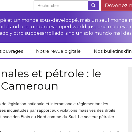
Devenez 
oppé et un monde sous-développé, mais un seul monde 
world and one underdeveloped world just one maldevel
ado y otro subdesarrollado, sino un solo mundo mal des
s ouvrages
Notre revue digitale
Nos bulletins d’i
alogue des livres
Campagne
Une revue digitale
 CETIM
“Protéger les droits
pour un autre
ales et pétrole : le
des paysan.nes”
développement
u Cameroun
liCETIM
Campagne Stop à
Accès à la justice
l’impunité des
Lendemains
pour les paysan.nes
sociétés
solidaires dans les
sées d’hier pour
transnationales (STN)
médias
main
Autres documents
de législation nationale et internationale réglementant les
Fiches de formation
et liens
sur les droits des
Accès à la justice
 ses inquiétudes par rapport aux violations massives des droits
s-série
paysan.nes
pour les victimes des
t avec des Etats du Nord comme du Sud. Le secteur pétrolier
STN
lications droits
Collection droits
mains
humains