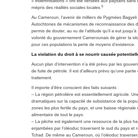
« indemnisations » ont été versées aux paysans sans que
5
mépris des réalités sociales locales.
Au Cameroun, l’avenir de milliers de Pygmées Bagyeli 
Autochtones de mécanismes de reconnaissance des droits
permis de douter, au vu de l’attitude qu’il a eut jusqu’
volonté du gouvernement Camerounais de gérer la sit
pour ces populations la perte de moyens d’existence.
La violation du droit à se nourrir causée potentiel
Aucun plan d’intervention n’a été prévu par les gouver
de fuite de pétrole. Il est d’ailleurs prévu qu’une par
traitement.
Il importe d’être conscient des faits suivants :
– La région pétrolière est essentiellement agricole. Un
dramatiques sur la capacité de subsistance de la popula
zones les plus fertile du pays, et une baisse régionale
alimentaire de tout le pays.
– La pêche est également une ressource de la plus hau
enjambées par l’oléoduc traversent le sud du pays et r
Tchad. De même au Cameroun, où l’oléoduc traversera 