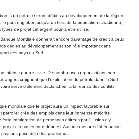
s directs du pétrole seront dédiés au développement de la région
elle peut englober jusqu’à un tiers de la population tchadienne,
s types de projet cet argent pourra être utilisé.
la Banque Mondiale donnerait encore davantage de crédit à ceux
fonds dédiés au développement et son rôle important dans
lupart des pays du Sud.
une intense guerre civile. De nombreuses organisations non
trangers craignent que l’exploitation du pétrole dans le Sud
 voire serve d’élément déclencheur à la reprise des conflits.
que mondiale que le projet aura un impact favorable sur
et pétrolier crée des emplois dans leur immense majorité
e forte immigration de personnes attirées par l’illusion d’y
le projet n’a pas encore débuté). Aucune mesure d’atténuation
les paysans pose déjà des problèmes.