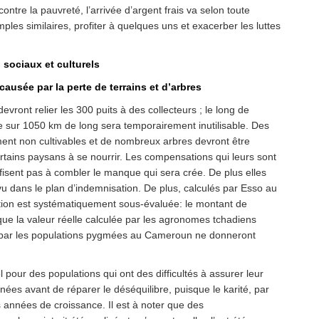
 contre la pauvreté, l’arrivée d’argent frais va selon toute
s similaires, profiter à quelques uns et exacerber les luttes
 sociaux et culturels
causée par la perte de terrains et d’arbres
evront relier les 300 puits à des collecteurs ; le long de
e sur 1050 km de long sera temporairement inutilisable. Des
ent non cultivables et de nombreux arbres devront être
rtains paysans à se nourrir. Les compensations qui leurs sont
fisent pas à combler le manque qui sera crée. De plus elles
évu dans le plan d’indemnisation. De plus, calculés par Esso au
ation est systématiquement sous-évaluée: le montant de
que la valeur réelle calculée par les agronomes tchadiens
és par les populations pygmées au Cameroun ne donneront
pour des populations qui ont des difficultés à assurer leur
ées avant de réparer le déséquilibre, puisque le karité, par
 années de croissance. Il est à noter que des