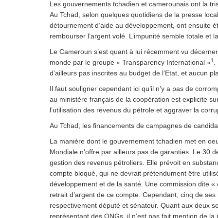
Les gouvernements tchadien et camerounais ont la trist
Au Tchad, selon quelques quotidiens de la presse locale
détournement d’aide au développement, ont ensuite ét
rembourser l’argent volé. L’impunité semble totale et 
Le Cameroun s’est quant à lui récemment vu décerner p
1
monde par le groupe « Transparency International »
.
d’ailleurs pas inscrites au budget de l’Etat, et aucun p
Il faut souligner cependant ici qu’il n’y a pas de corro
au ministère français de la coopération est explicite su
l’utilisation des revenus du pétrole et aggraver la corru
Au Tchad, les financements de campagnes de candidats
La manière dont le gouvernement tchadien met en oeu
Mondiale n’offre par ailleurs pas de garanties. Le 30 
gestion des revenus pétroliers. Elle prévoit en substa
compte bloqué, qui ne devrait prétendument être utili
développement et de la santé. Une commission dite « 
retrait d’argent de ce compte. Cependant, cinq de ses 
respectivement député et sénateur. Quant aux deux seul
représentant des ONGs, il n’est pas fait mention de la m