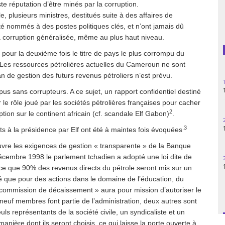
e réputation d’être minés par la corruption.
Guatemala
, plusieurs ministres, destitués suite à des affaires de
é nommés à des postes politiques clés, et n’ont jamais dû
Haïti
la corruption généralisée, même au plus haut niveau.
our la deuxième fois le titre de pays le plus corrompu du
Madagascar
 Les ressources pétrolières actuelles du Cameroun ne sont
lan de gestion des futurs revenus pétroliers n’est prévu.
Nigeria
mpus sans corrupteurs. A ce sujet, un rapport confidentiel destiné
r le rôle joué par les sociétés pétrolières françaises pour cacher
Palestine
2
ption sur le continent africain (cf. scandale Elf Gabon)
.
Pérou
.3
 à la présidence par Elf ont été à maintes fois évoquées
vre les exigences de gestion « transparente » de la Banque
Syrie
décembre 1998 le parlement tchadien a adopté une loi dite de
nce que 90% des revenus directs du pétrole seront mis sur un
Turquie
sé que pour des actions dans le domaine de l’éducation, du
commission de décaissement » aura pour mission d’autoriser le
Venezuela
neuf membres font partie de l’administration, deux autres sont
s représentants de la société civile, un syndicaliste et un
anière dont ils seront choisis, ce qui laisse la porte ouverte à