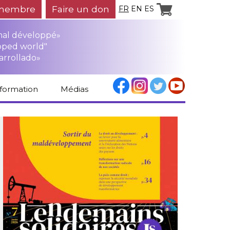
membre
Faire un don
FR
EN
ES
mal développé»
oped world"
arrollado»
nformation
Médias
Espace médias
Revue de presse