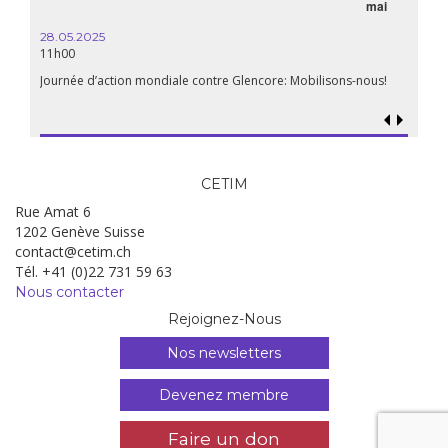
mai
15.04.
18h30
28.05.2025
11h00
Les mul
Quels e
Journée d’action mondiale contre Glencore: Mobilisons-nous!
CETIM
Rue Amat 6
1202 Genève Suisse
contact@cetim.ch
Tél. +41 (0)22 731 59 63
Nous contacter
Rejoignez-Nous
Nos newsletters
Devenez membre
Faire un don