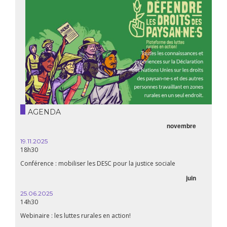
AGENDA
novembre
21.05.
20h00
19.11.2025
18h30
Premiè
Conférence : mobiliser les DESC pour la justice sociale
06.05.
juin
14:30
25.06.2025
WEBINA
14h30
aliment
Webinaire : les luttes rurales en action!