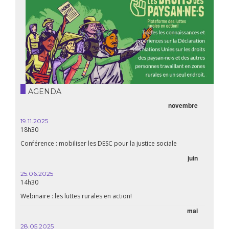
AGENDA
novembre
21.05.
20h00
19.11.2025
18h30
Premiè
Conférence : mobiliser les DESC pour la justice sociale
06.05.
juin
14:30
25.06.2025
WEBINA
14h30
aliment
Webinaire : les luttes rurales en action!
mai
15.04.
18h30
28.05.2025