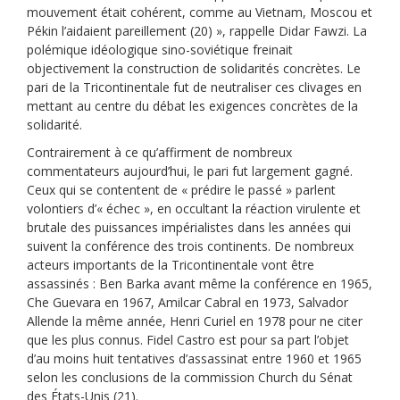
mouvement était cohérent, comme au Vietnam, Moscou et
Pékin l’aidaient pareillement (20) », rappelle Didar Fawzi. La
polémique idéologique sino-soviétique freinait
objectivement la construction de solidarités concrètes. Le
pari de la Tricontinentale fut de neutraliser ces clivages en
mettant au centre du débat les exigences concrètes de la
solidarité.
Contrairement à ce qu’affirment de nombreux
commentateurs aujourd’hui, le pari fut largement gagné.
Ceux qui se contentent de « prédire le passé » parlent
volontiers d’« échec », en occultant la réaction virulente et
brutale des puissances impérialistes dans les années qui
suivent la conférence des trois continents. De nombreux
acteurs importants de la Tricontinentale vont être
assassinés : Ben Barka avant même la conférence en 1965,
Che Guevara en 1967, Amilcar Cabral en 1973, Salvador
Allende la même année, Henri Curiel en 1978 pour ne citer
que les plus connus. Fidel Castro est pour sa part l’objet
d’au moins huit tentatives d’assassinat entre 1960 et 1965
selon les conclusions de la commission Church du Sénat
des États-Unis (21).