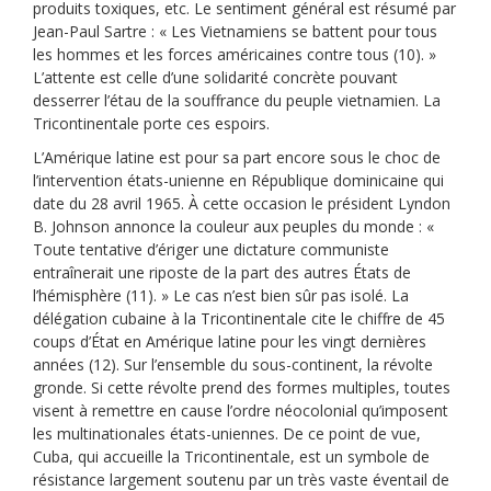
produits toxiques, etc. Le sentiment général est résumé par
Jean-Paul Sartre : « Les Vietnamiens se battent pour tous
les hommes et les forces américaines contre tous (10). »
L’attente est celle d’une solidarité concrète pouvant
desserrer l’étau de la souffrance du peuple vietnamien. La
Tricontinentale porte ces espoirs.
L’Amérique latine est pour sa part encore sous le choc de
l’intervention états-unienne en République dominicaine qui
date du 28 avril 1965. À cette occasion le président Lyndon
B. Johnson annonce la couleur aux peuples du monde : «
Toute tentative d’ériger une dictature communiste
entraînerait une riposte de la part des autres États de
l’hémisphère (11). » Le cas n’est bien sûr pas isolé. La
délégation cubaine à la Tricontinentale cite le chiffre de 45
coups d’État en Amérique latine pour les vingt dernières
années (12). Sur l’ensemble du sous-continent, la révolte
gronde. Si cette révolte prend des formes multiples, toutes
visent à remettre en cause l’ordre néocolonial qu’imposent
les multinationales états-uniennes. De ce point de vue,
Cuba, qui accueille la Tricontinentale, est un symbole de
résistance largement soutenu par un très vaste éventail de