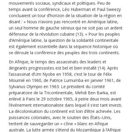
mouvements sociaux, syndicaux et politiques. Peu de
temps avant la conférence, Léo Huberman et Paul Sweezy
concluaient un tour d’horizon de la situation de la région en
disant : « Nous n’avons pas rencontré en Amérique latine,
un seul homme de gauche sérieux qui ne soit pas un ardent
défenseur de la révolution cubaine (13). » Pour les peuples
d’Amérique latine, la question de la solidarité continentale
est également essentielle dans la séquence historique où
se déroule la conférence des peuples des trois continents.
En Afrique, le temps des assassinats des leaders et
dirigeants progressistes est bel et bien installé (14). Après
l’assassinat d’Um Nyobe en 1958, c’est le tour de Félix
Moumié en 1960, de Patrice Lumumba en janvier 1961, de
Sylvanus Olympio en 1963. Le président du comité
préparatoire de la Tricontinentale, Mehdi Ben Barka, est
enlevé à Paris le 29 octobre 1965, à peine deux mois avant
l’événement internationaliste dans lequel il s’est tant investi.
La décolonisation du continent est loin d’être achevée. Les
puissances coloniales, avec le soutien des États–Unis,
tentent de sauvegarder un « cône » blanc en Afrique
australe. La lutte armée s’étend du Mozambique à l’Afrique