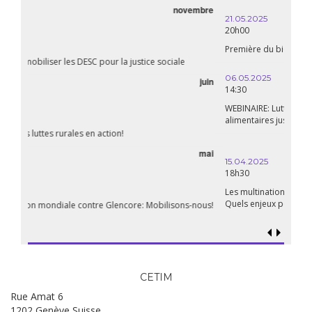
21.05.2025
20h00
Première du biopic « Fanon »
06.05.2025
14:30
WEBINAIRE: Luttes rurales en action. Pour des systèmes
alimentaires justes et durables!
avril
15.04.2025
18h30
Les multinationales au coeur d’un nouvel âge de l’impérialisme.
Quels enjeux pour leur régulation ?
CETIM
Rue Amat 6
1202 Genève Suisse