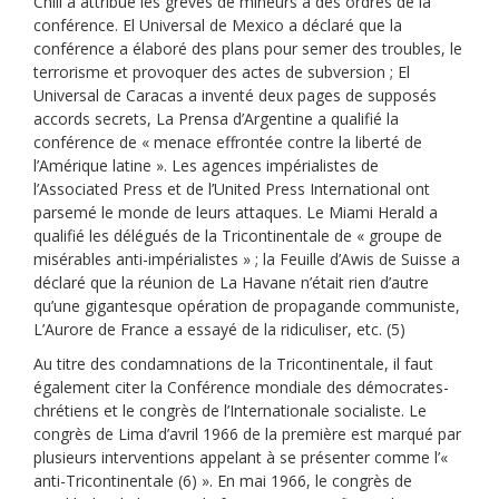
Chili a attribué les grèves de mineurs à des ordres de la
conférence. El Universal de Mexico a déclaré que la
conférence a élaboré des plans pour semer des troubles, le
terrorisme et provoquer des actes de subversion ; El
Universal de Caracas a inventé deux pages de supposés
accords secrets, La Prensa d’Argentine a qualifié la
conférence de « menace effrontée contre la liberté de
l’Amérique latine ». Les agences impérialistes de
l’Associated Press et de l’United Press International ont
parsemé le monde de leurs attaques. Le Miami Herald a
qualifié les délégués de la Tricontinentale de « groupe de
misérables anti-impérialistes » ; la Feuille d’Awis de Suisse a
déclaré que la réunion de La Havane n’était rien d’autre
qu’une gigantesque opération de propagande communiste,
L’Aurore de France a essayé de la ridiculiser, etc. (5)
Au titre des condamnations de la Tricontinentale, il faut
également citer la Conférence mondiale des démocrates-
chrétiens et le congrès de l’Internationale socialiste. Le
congrès de Lima d’avril 1966 de la première est marqué par
plusieurs interventions appelant à se présenter comme l’«
anti-Tricontinentale (6) ». En mai 1966, le congrès de