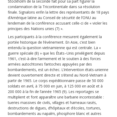
Stockholm de la seconde fait pour sa part figurer la
condamnation de la Tricontinentale dans sa résolution
finale. Signalons enfin la lettre des représentants de 18 pays
d’Amérique latine au Conseil de sécurité de l’ONU au
lendemain de la conférence accusant celle-ci de « violer les
principes des Nations unies (7) ».
Les participants à la conférence mesurent également la
portée historique de l’événement. En Asie, c’est bien
entendu la question vietnamienne qui est centrale. La «
guerre spéciale (8) » que les États–Unis privilégient depuis
1961, c’est-à-dire l’armement et le soutien à des forces
armées autochtones fantoches appuyées par des
bombardements, est un échec. L’intervention états-unienne
devient ouvertement directe et s’étend au Nord-Vietnam à
partir de 1965. Le corps expéditionnaire passe de 50 000
soldats en avril, à 75 000 en juin, à 125 000 en août et à
200 000 à la fin de l’année 1965 (9). Les reportages se
multiplient et font apparaître une barbarie incontestable :
tueries massives de civils, villages et hameaux rasés,
destructions de digues, d’hôpitaux et d’écoles, tortures,
bombardements au napalm, phosphore blanc et autres