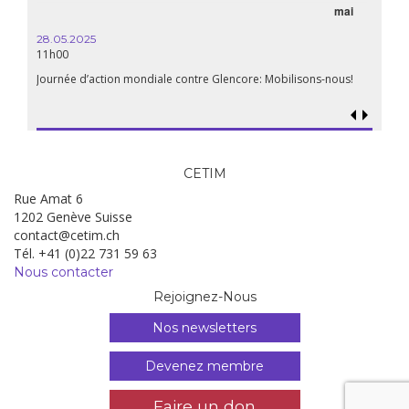
mai
15.04.
18h30
28.05.2025
11h00
Les mul
Quels e
Journée d’action mondiale contre Glencore: Mobilisons-nous!
CETIM
Rue Amat 6
1202 Genève Suisse
contact@cetim.ch
Tél. +41 (0)22 731 59 63
Nous contacter
Rejoignez-Nous
Nos newsletters
Devenez membre
Faire un don