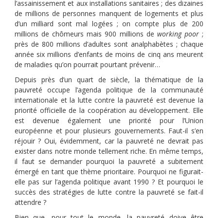
l’assainissement et aux installations sanitaires ; des dizaines
de millions de personnes manquent de logements et plus
d’un milliard sont mal logées ; on compte plus de 200
millions de chômeurs mais 900 millions de
working poor
;
près de 800 millions d’adultes sont anal­phabètes ; chaque
année six millions d’enfants de moins de cinq ans meurent
de maladies qu’on pour­rait pourtant prévenir…
Depuis près d’un quart de siècle, la thématique de la
pauvreté occupe l’agenda politique de la commu­nauté
internationale et la lutte contre la pauvreté est devenue la
priorité officielle de la coopération au développement. Elle
est devenue également une priorité pour l’Union
européenne et pour plusieurs gouvernements. Faut-il s’en
réjouir ? Oui, évidemment, car la pauvreté ne devrait pas
exister dans notre monde tellement riche. En même temps,
il faut se demander pourquoi la pauvreté a subitement
émergé en tant que thème prioritaire. Pourquoi ne figurait-
elle pas sur l’agenda politique avant 1990 ? Et pourquoi le
succès des stratégies de lutte contre la pauvreté se fait-il
attendre ?
Bien que, pour tout le monde, la pauvreté doive être