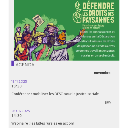
AGENDA
novembre
21.05.
20h00
19.11.2025
18h30
Premiè
Conférence : mobiliser les DESC pour la justice sociale
06.05.
juin
14:30
25.06.2025
WEBINA
14h30
aliment
Webinaire : les luttes rurales en action!