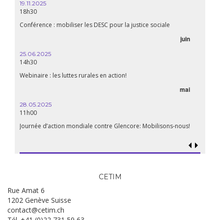
19.11.2025
18h30
Conférence : mobiliser les DESC pour la justice sociale
juin
25.06.2025
14h30
Webinaire : les luttes rurales en action!
mai
28.05.2025
11h00
Journée d’action mondiale contre Glencore: Mobilisons-nous!
CETIM
Rue Amat 6
1202 Genève Suisse
contact@cetim.ch
Tél. +41 (0)22 731 59 63