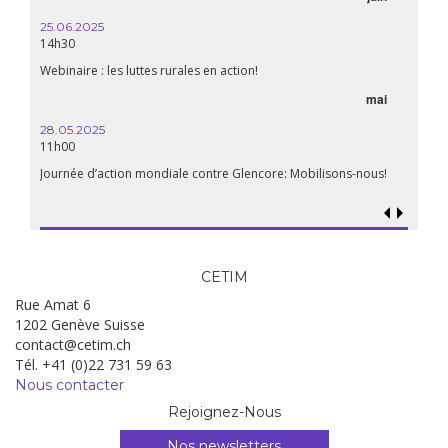
14:30
25.06.2025
WEBINA
14h30
aliment
Webinaire : les luttes rurales en action!
mai
15.04.
18h30
28.05.2025
11h00
Les mul
Quels e
Journée d’action mondiale contre Glencore: Mobilisons-nous!
CETIM
Rue Amat 6
1202 Genève Suisse
contact@cetim.ch
Tél. +41 (0)22 731 59 63
Nous contacter
Rejoignez-Nous
Nos newsletters