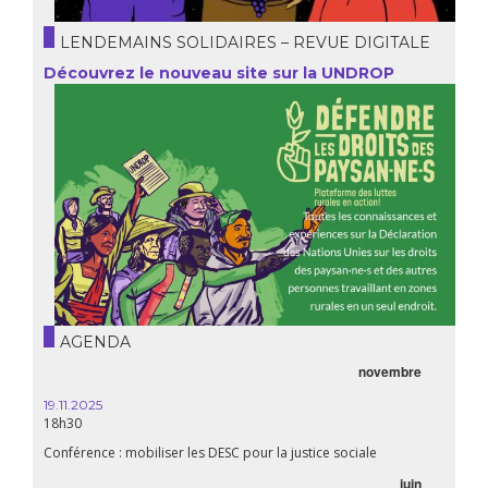
LENDEMAINS SOLIDAIRES – REVUE DIGITALE
Découvrez le nouveau site sur la UNDROP
AGENDA
novembre
21.05.
20h00
19.11.2025
18h30
Premiè
Conférence : mobiliser les DESC pour la justice sociale
06.05.
juin