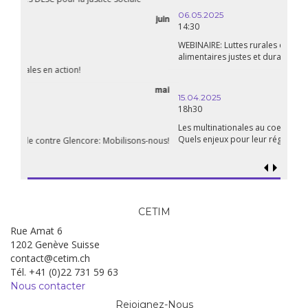
06.05.2025
14:30
WEBINAIRE: Luttes rurales en action. Pour des systèmes
alimentaires justes et durables!
avril
15.04.2025
18h30
Les multinationales au coeur d’un nouvel âge de l’impérialisme.
Quels enjeux pour leur régulation ?
CETIM
Rue Amat 6
1202 Genève Suisse
contact@cetim.ch
Tél. +41 (0)22 731 59 63
Nous contacter
Rejoignez-Nous