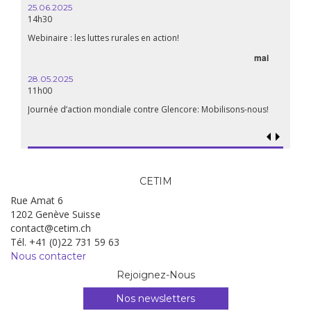
WEBINAIRE: Luttes rurales en action. Pour des systèmes
alimentaires justes et durables!
avril
mai
15.04.2025
18h30
Les multinationales au coeur d’un nouvel âge de l’impérialisme.
Quels enjeux pour leur régulation ?
ns-nous!
CETIM
Rue Amat 6
1202 Genève Suisse
contact@cetim.ch
Tél. +41 (0)22 731 59 63
Nous contacter
Rejoignez-Nous
Nos newsletters