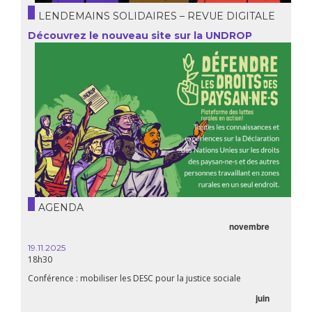
LENDEMAINS SOLIDAIRES – REVUE DIGITALE
Découvrez le nouveau site sur la UNDROP
AGENDA
ovembre
21.05.2025
20h00
Première du biopic « Fanon »
e
06.05.2025
juin
14:30