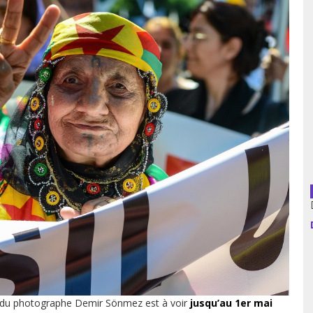
usion librairies
Cahiers critiques
Argentine
Bolivie
Brésil
Chili
Colombie
Cuba
Equateur
Espagne
France
 » du photographe Demir Sönmez est à voir
jusqu’au 1
er
mai