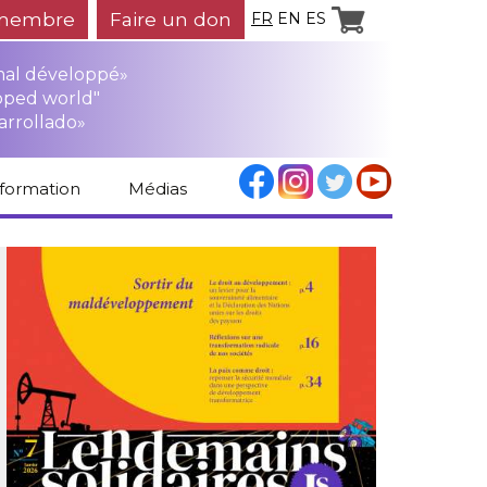
membre
Faire un don
FR
EN
ES
mal développé»
oped world"
arrollado»
nformation
Médias
Espace médias
Revue de presse