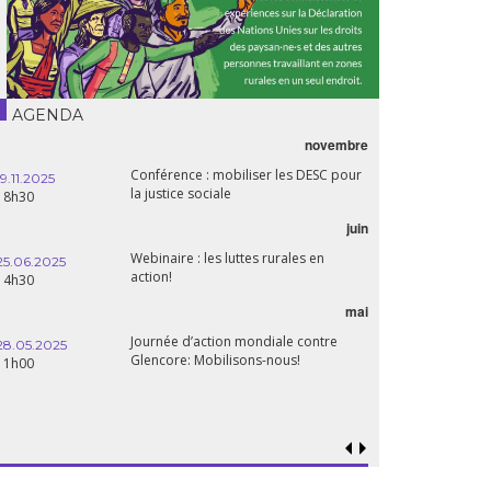
AGENDA
novembre
Conférence : mobiliser les DESC pour
19.11.2025
la justice sociale
18h30
juin
Webinaire : les luttes rurales en
25.06.2025
action!
14h30
mai
Journée d’action mondiale contre
28.05.2025
Glencore: Mobilisons-nous!
11h00