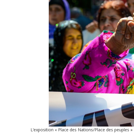
Droit au
développement
Diff
Par pays
Déclarations à l’ONU
Conférences
Archives à
disposition
L’exposition « Place des Nations/Place des peuples